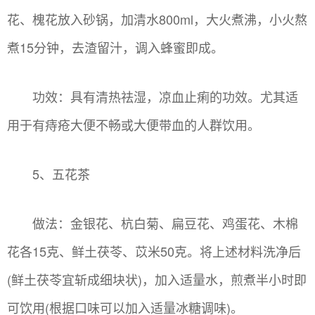
花、槐花放入砂锅，加清水800ml，大火煮沸，小火熬
煮15分钟，去渣留汁，调入蜂蜜即成。
功效：具有清热祛湿，凉血止痢的功效。尤其适
用于有痔疮大便不畅或大便带血的人群饮用。
5、五花茶
做法：金银花、杭白菊、扁豆花、鸡蛋花、木棉
花各15克、鲜土茯苓、苡米50克。将上述材料洗净后
(鲜土茯苓宜斩成细块状)，加入适量水，煎煮半小时即
可饮用(根据口味可以加入适量冰糖调味)。