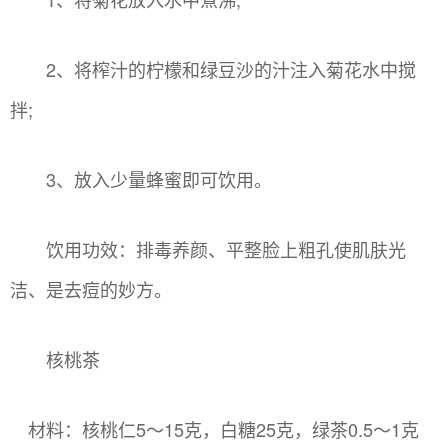
2、将榨汁的柠檬和绿豆沙的汁注入菊花水中搅
拌;
3、放入少量蜂蜜即可饮用。
饮用功效：排毒养颜、平整脸上粗孔使肌肤光
洁、是去痘的妙方。
核桃茶
材料：核桃仁5～15克，白糖25克，绿茶0.5～1克