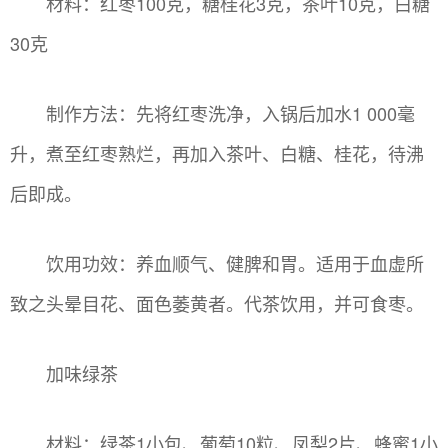
材料：红枣100克，糖桂花3克，茶叶10克，白糖
30克
制作方法：先将红枣洗净，入锅后加水1 000毫
升，煮至红枣熟烂，再加入茶叶、白糖、桂花，待沸
后即成。
饮用功效：养血顺气、健脾和胃。适用于血虚所
致之头晕目花、面色萎黄者。代茶饮用，并可食枣。
加味绿茶
材料：绿茶1小包、葡萄10粒、凤梨2片、蜂蜜1小