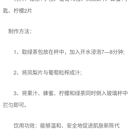
匙、柠檬2片
制作方法：
1、取绿茶包放在杯中，加入开水浸泡7—8分钟;
2、将凤梨片与葡萄粒榨成汁;
3、将果汁、蜂蜜、柠檬和绿茶同时倒入玻璃杯中
拦匀即可。
饮用功效：能够温和、安全地促进肌肤新陈代