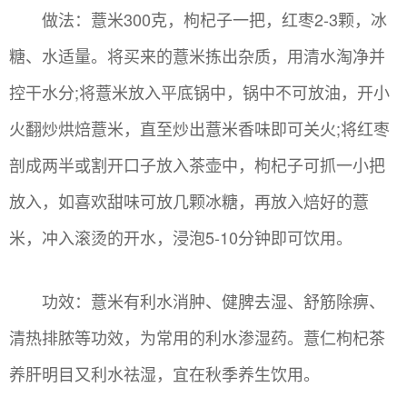
做法：薏米300克，枸杞子一把，红枣2-3颗，冰
糖、水适量。将买来的薏米拣出杂质，用清水淘净并
控干水分;将薏米放入平底锅中，锅中不可放油，开小
火翻炒烘焙薏米，直至炒出薏米香味即可关火;将红枣
剖成两半或割开口子放入茶壶中，枸杞子可抓一小把
放入，如喜欢甜味可放几颗冰糖，再放入焙好的薏
米，冲入滚烫的开水，浸泡5-10分钟即可饮用。
功效：薏米有利水消肿、健脾去湿、舒筋除痹、
清热排脓等功效，为常用的利水渗湿药。薏仁枸杞茶
养肝明目又利水祛湿，宜在秋季养生饮用。