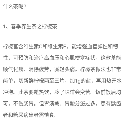
什么茶呢?
1、春季养生茶之柠檬茶
柠檬富含维生素C和维生素P，能增强血管弹性和韧
性，可预防和治疗高血压和心肌梗塞症状。这款茶能
顺气化痰、消除疲劳，减轻头痛。柠檬茶做法也非常
简单，切新鲜柠檬两至三片，加1g的盐，再用热开水
冲泡。此茶要趁热饮，冷了味道会变苦。饭前饭后均
可，不伤肠胃。但胃溃疡、胃酸分泌过多，患有龋齿
者和糖尿病患者需慎食。