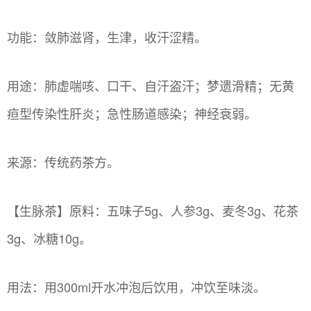
功能：敛肺滋肾，生津，收汗涩精。
用途：肺虚喘咳、口干、自汗盗汗；梦遗滑精；无黄
疸型传染性肝炎；急性肠道感染；神经衰弱。
来源：传统药茶方。
【生脉茶】原料：五味子5g、人参3g、麦冬3g、花茶
3g、冰糖10g。
用法：用300ml开水冲泡后饮用，冲饮至味淡。