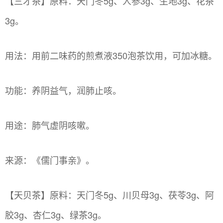
【三才茶】原料：天门冬5g、人参3g、生地3g、花茶
3g。
用法：用前二味药的煎煮液350泡茶饮用，可加冰糖。
功能：养阴益气，润肺止咳。
用途：肺气虚阴咳嗽。
来源：《儒门事亲》。
【天贝茶】原料：天门冬5g、川贝母3g、茯苓3g、阿
胶3g、杏仁3g、绿茶3g。