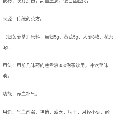
便秘；跌打损伤；高血压病；慢性盆腔炎。
来源：传统药茶方。
【归芪枣茶】原料：当归5g、黄芪5g、大枣3枚、花茶
3g。
用法：用前几味药的煎煮液350泡茶饮用，冲饮至味
淡。
功能：养血补气。
用途：气血虚弱，神倦、疲乏、咽干；月经不调、经