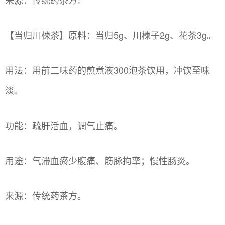
【当归川楝茶】原料：当归5g、川楝子2g、花茶3g。
用法：用前二味药的煎煮液300泡茶饮用，冲饮至味
淡。
功能：疏肝活血，调气止痛。
用途：气滞血瘀少腹痛、筋脉拘挛；慢性肠炎。
来源：传统药茶方。