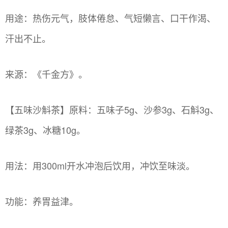
用途：热伤元气，肢体倦怠、气短懒言、口干作渴、
汗出不止。
来源：《千金方》。
【五味沙斛茶】原料：五味子5g、沙参3g、石斛3g、
绿茶3g、冰糖10g。
用法：用300ml开水冲泡后饮用，冲饮至味淡。
功能：养胃益津。