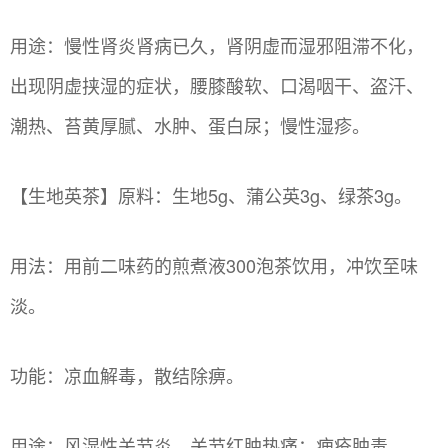
用途：慢性肾炎肾病已久，肾阴虚而湿邪阻滞不化，
出现阴虚挟湿的症状，腰膝酸软、口渴咽干、盗汗、
潮热、苔黄厚腻、水肿、蛋白尿；慢性湿疹。
【生地英茶】原料：生地5g、蒲公英3g、绿茶3g。
用法：用前二味药的煎煮液300泡茶饮用，冲饮至味
淡。
功能：凉血解毒，散结除痹。
用途：风湿性关节炎，关节红肿热痛；痈疮肿毒。