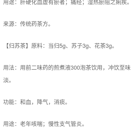
用途：肝硬化血虚有瘀者；痛经；湿热瘀阻之痢疾。
来源：传统药茶方。
【归苏茶】原料：当归5g、苏子3g、花茶3g。
用法：用前二味药的煎煮液300泡茶饮用，冲饮至味
淡。
功能：和血，降气，消痰。
用途：老年咳喘；慢性支气管炎。