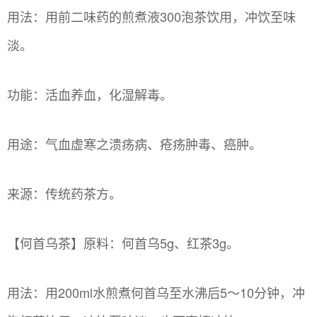
用法：用前二味药的煎煮液300泡茶饮用，冲饮至味
淡。
功能：活血养血，化湿解毒。
用途：气血虚寒之溃疡病、疮疡肿毒、癌肿。
来源：传统药茶方。
【何首乌茶】原料：何首乌5g、红茶3g。
用法：用200ml水煎煮何首乌至水沸后5～10分钟，冲