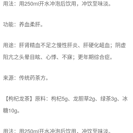
用法：用250ml开水冲泡后饮用，冲饮至味淡。
功能：养血柔肝。
用途：肝肾精血不足之慢性肝炎、肝硬化衄血；阴虚
阳亢之头晕目眩、心悸、不寐；更年期综合症。
来源：传统药茶方。
【枸杞龙茶】原料：枸杞5g、龙胆草2g、绿茶3g、冰
糖10g。
用法：用250ml开水冲泡后饮用，冲饮至味淡。