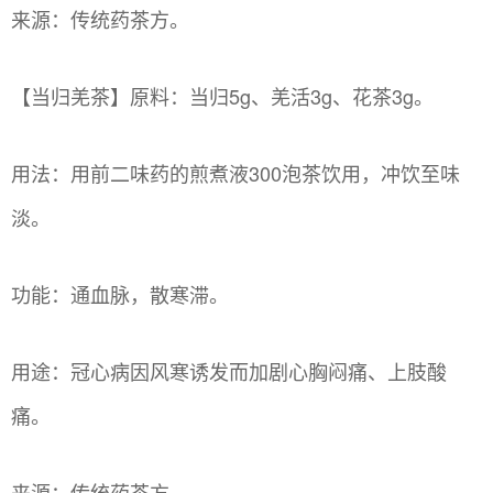
来源：传统药茶方。
【当归羌茶】原料：当归5g、羌活3g、花茶3g。
用法：用前二味药的煎煮液300泡茶饮用，冲饮至味
淡。
功能：通血脉，散寒滞。
用途：冠心病因风寒诱发而加剧心胸闷痛、上肢酸
痛。
来源：传统药茶方。