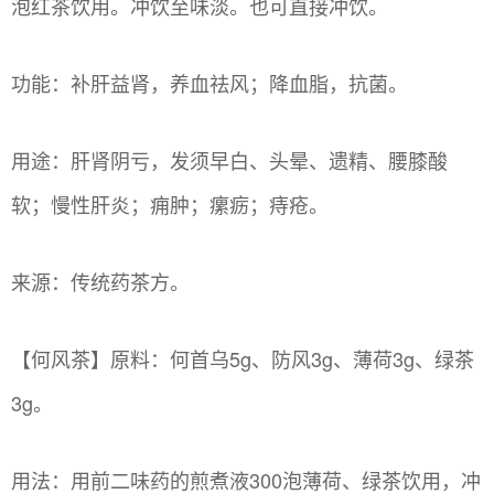
泡红茶饮用。冲饮至味淡。也可直接冲饮。
功能：补肝益肾，养血祛风；降血脂，抗菌。
用途：肝肾阴亏，发须早白、头晕、遗精、腰膝酸
软；慢性肝炎；痈肿；瘰疬；痔疮。
来源：传统药茶方。
【何风茶】原料：何首乌5g、防风3g、薄荷3g、绿茶
3g。
用法：用前二味药的煎煮液300泡薄荷、绿茶饮用，冲