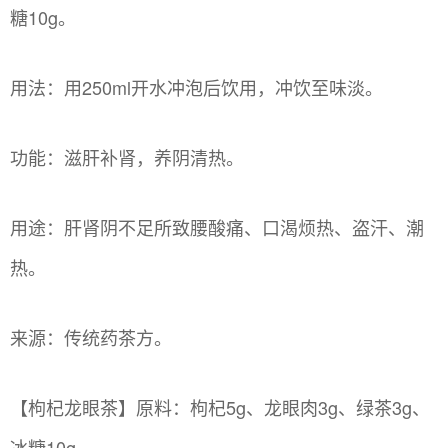
糖10g。
用法：用250ml开水冲泡后饮用，冲饮至味淡。
功能：滋肝补肾，养阴清热。
用途：肝肾阴不足所致腰酸痛、口渴烦热、盗汗、潮
热。
来源：传统药茶方。
【枸杞龙眼茶】原料：枸杞5g、龙眼肉3g、绿茶3g、
冰糖10g。