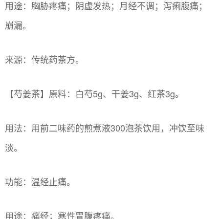
用途：胸胁疼痛；阴虚发热；月经不调；泻痢腹痛；
崩漏。
来源：传统药茶方。
【芍姜茶】原料：白芍5g、干姜3g、红茶3g。
用法：用前二味药的煎煮液300泡茶饮用，冲饮至味
淡。
功能：温经止痛。
用途：痛经；寒性胃腹疼痛。