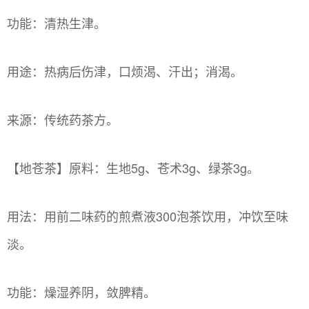
功能：清热生津。
用途：热病后伤津，口烦渴、汗出；消渴。
来源：传统药茶方。
【地苍茶】原料：生地5g、苍术3g、绿茶3g。
用法：用前二味药的煎煮液300泡茶饮用，冲饮至味
淡。
功能：燥湿养阴，敛脾精。