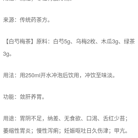
来源：传统药茶方。
【白芍梅茶】原料：白芍5g、乌梅2枚、木瓜3g、绿茶
3g。
用法：用250ml开水冲泡后饮用，冲饮至味淡。
功能：敛肝养胃。
用途：胃阴不足，纳差、无食欲、口渴、舌红少苔；
萎缩性胃炎；慢性泻痢；妊娠呕吐日久伤津；甲亢。