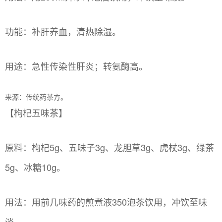
功能：补肝养血，清热除湿。
用途：急性传染性肝炎；转氨酶高。
来源：传统药茶方。
【枸杞五味茶】
原料：枸杞5g、五味子3g、龙胆草3g、虎杖3g、绿茶
5g、冰糖10g。
用法：用前几味药的煎煮液350泡茶饮用，冲饮至味
淡。