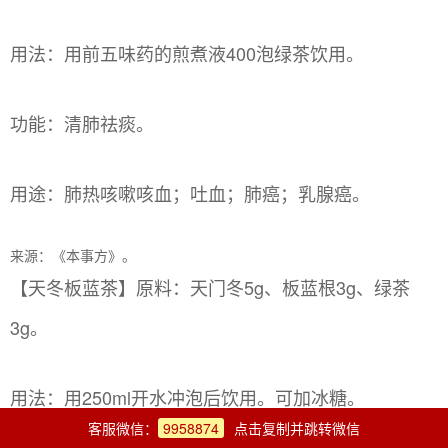
用法：用前五味药的煎煮液400泡绿茶饮用。
功能：清肺祛痰。
用途：肺热咳嗽咳血；吐血；肺癌；乳腺癌。
来源：《本事方》。
【天冬板蓝茶】原料：天门冬5g、板蓝根3g、绿茶
3g。
用法：用250ml开水冲泡后饮用。可加冰糖。
客服微信：
9958874
点击复制并跳转微信