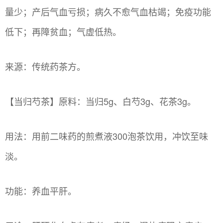
量少；产后气血亏损；病久不愈气血枯竭；免疫功能
低下；再障贫血；气虚低热。
来源：传统药茶方。
【当归芍茶】原料：当归5g、白芍3g、花茶3g。
用法：用前二味药的煎煮液300泡茶饮用，冲饮至味
淡。
功能：养血平肝。