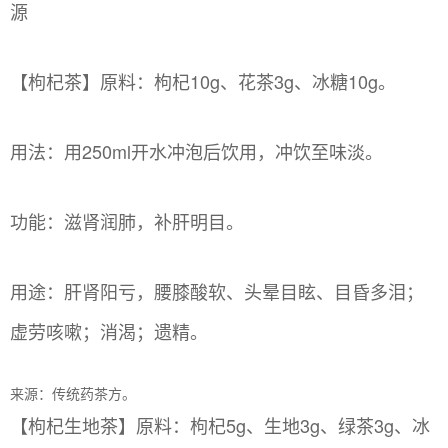
源
【枸杞茶】原料：枸杞10g、花茶3g、冰糖10g。
用法：用250ml开水冲泡后饮用，冲饮至味淡。
功能：滋肾润肺，补肝明目。
用途：肝肾阳亏，腰膝酸软、头晕目眩、目昏多泪；
虚劳咳嗽；消渴；遗精。
来源：传统药茶方。
【枸杞生地茶】原料：枸杞5g、生地3g、绿茶3g、冰