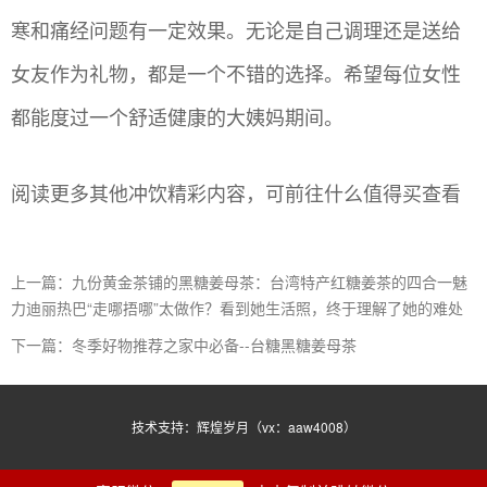
寒和痛经问题有一定效果。无论是自己调理还是送给
女友作为礼物，都是一个不错的选择。希望每位女性
都能度过一个舒适健康的大姨妈期间。
阅读更多其他冲饮精彩内容，可前往什么值得买查看
上一篇：九份黄金茶铺的黑糖姜母茶：台湾特产红糖姜茶的四合一魅
力迪丽热巴“走哪捂哪”太做作？看到她生活照，终于理解了她的难处
下一篇：冬季好物推荐之家中必备--台糖黑糖姜母茶
技术支持：辉煌岁月（vx：aaw4008）