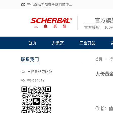
三也真品力鼎茶全球招商中...
首页
力鼎茶
三也真品
联系我们
首页
行
三也真品力鼎茶
九份黄
weige4812
作者：值友