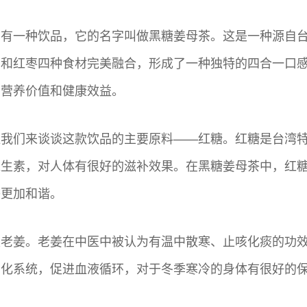
，有一种饮品，它的名字叫做黑糖姜母茶。这是一种源自
圆和红枣四种食材完美融合，形成了一种独特的四合一口
的营养价值和健康效益。
让我们来谈谈这款饮品的主要原料——红糖。红糖是台湾
维生素，对人体有很好的滋补效果。在黑糖姜母茶中，红
感更加和谐。
是老姜。老姜在中医中被认为有温中散寒、止咳化痰的功
消化系统，促进血液循环，对于冬季寒冷的身体有很好的