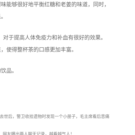
甜味能够很好地平衡红糖和老姜的味道，同时，
果。
质，对于提高人体免疫力和补血有很好的效果。
道，使得整杯茶的口感更加丰富。
的饮品。
去世后，警卫收拾遗物时发现一个小册子，毛主席看后悲痛
扒，网友曝出两人聊天记录，越看越气人！