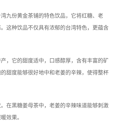
台湾九份黄金茶铺的特色饮品，它将红糖、老
感。这种饮品不仅具有浓郁的台湾特色，更蕴含
特产，它的甜度适中，口感醇厚，含有丰富的矿
糖的甜度能够很好地中和老姜的辛辣，使得整杯
效。在黑糖姜母茶中，老姜的辛辣味道能够刺激
保暖效果。