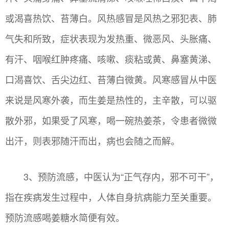
或渴喜热饮、苔薄白。风热感冒是风热之邪犯表、肺
气失和所致，症状表现为发热重、微恶风、头胀痛、
有汗、咽喉红肿疼痛、咳嗽、痰粘或黄、鼻塞黄涕、
口渴喜饮、舌尖边红、苔薄白微黄。风寒感冒从中医
来说是风寒外袭，而生姜是热性的，主辛散，可以驱
散外邪，如果受了风寒，喝一碗热姜茶，令患者微微
出汗，则表邪随汗而出，病也会随之而解。
3、预防流感，中医认为“正气存内，邪不可干”，
指在疾病发生过程中，人体自身抗病能力至关重要。
预防流感喝姜糖水简便有效。