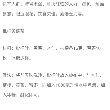
适宜人群：脾胃虚弱、肝火旺盛的人群，症见：烦躁
易怒，眼涩眼花，饮食欠佳，疲倦乏力等。
枇杷黄芪茶
材料：枇杷叶、黄芪、杏仁、桔梗各15克，蜜枣10
枚，冰糖少许。
做法：将前五味洗净，枇杷叶放入纱布中，与杏仁、
桔梗、黄芪、蜜枣一同加入1000毫升清水中煮沸，加
入冰糖，融化即可。