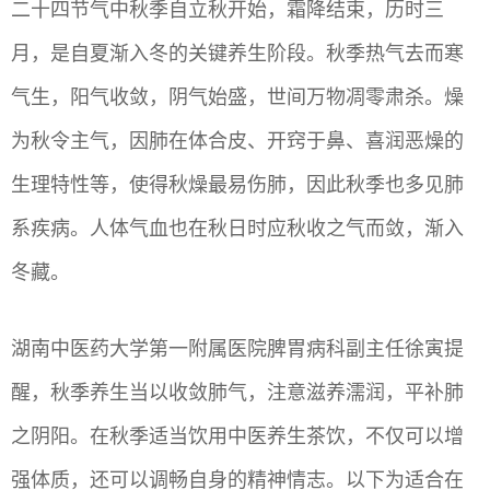
二十四节气中秋季自立秋开始，霜降结束，历时三
月，是自夏渐入冬的关键养生阶段。秋季热气去而寒
气生，阳气收敛，阴气始盛，世间万物凋零肃杀。燥
为秋令主气，因肺在体合皮、开窍于鼻、喜润恶燥的
生理特性等，使得秋燥最易伤肺，因此秋季也多见肺
系疾病。人体气血也在秋日时应秋收之气而敛，渐入
冬藏。
湖南中医药大学第一附属医院脾胃病科副主任徐寅提
醒，秋季养生当以收敛肺气，注意滋养濡润，平补肺
之阴阳。在秋季适当饮用中医养生茶饮，不仅可以增
强体质，还可以调畅自身的精神情志。以下为适合在