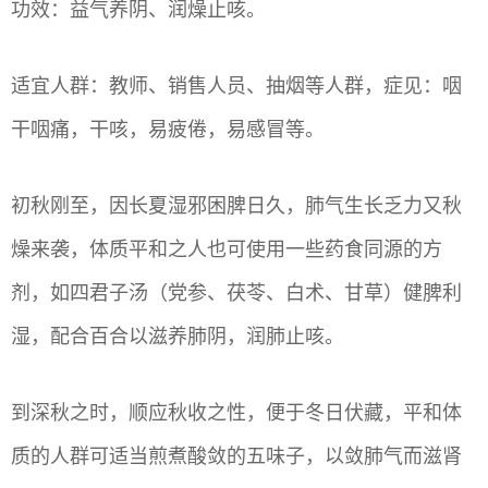
功效：益气养阴、润燥止咳。
适宜人群：教师、销售人员、抽烟等人群，症见：咽
干咽痛，干咳，易疲倦，易感冒等。
初秋刚至，因长夏湿邪困脾日久，肺气生长乏力又秋
燥来袭，体质平和之人也可使用一些药食同源的方
剂，如四君子汤（党参、茯苓、白术、甘草）健脾利
湿，配合百合以滋养肺阴，润肺止咳。
到深秋之时，顺应秋收之性，便于冬日伏藏，平和体
质的人群可适当煎煮酸敛的五味子，以敛肺气而滋肾