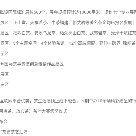
拟设国际标准展位500个，展会规模预计达10000平米，规划七个专业展
茶叶展区：正山堂、天福茗茶、中茶福建、佰丈岩等著名茶企均已报名参展
标志展区：福鼎白茶、安溪乌龙茶、柘荣高山白茶、武夷岩茶、光泽干坑红
间创意区：3个主题空间，4个体验茶馆，12个高端橱窗，延伸＋跨界, 赋能
展示区
AWards国际茶事包装创意邀请作品展区
具展区
货专区
互联网平台优势，茶生活展线上线下融合，同期举办10余场精彩纷呈的
（百姓茶、放心茶）茶叶大赛颁奖仪式
发布会
活”茶道茶艺汇演