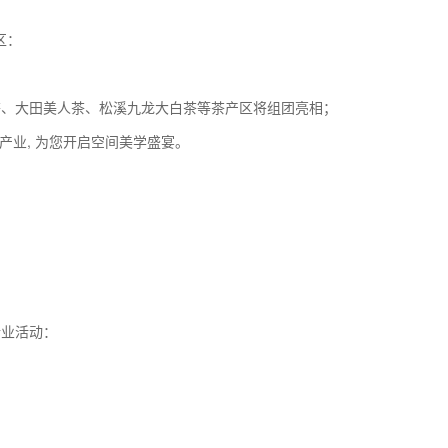
区：
；
茶、大田美人茶、松溪九龙大白茶等茶产区将组团亮相；
茶产业, 为您开启空间美学盛宴。
行业活动：