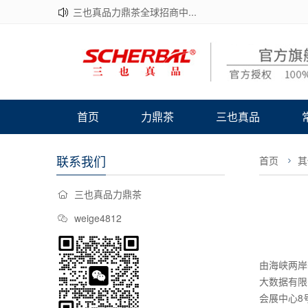
三也真品力鼎茶全球招商中...
首页
力鼎茶
三也真品
联系我们
首页
其
三也真品力鼎茶
weige4812
由海峡两岸
大数据有限
会展中心8