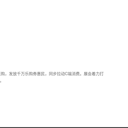
采购，发放千万乐购券惠民，同步拉动C端消费。展会着力打
。