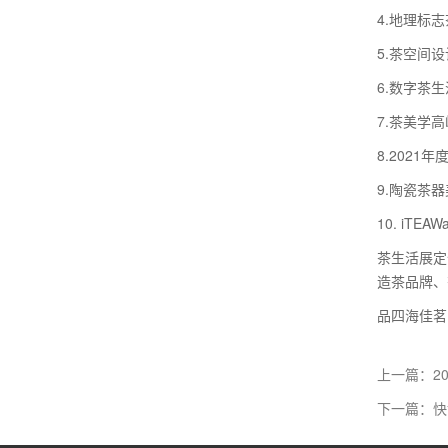
4.地理标
5.茶空间
6.数字茶
7.茶美学
8.202
9.陶瓷茶
10. iT
茶生活展定
造茶品牌、
品四海佳茗
上一篇：2
下一篇：快