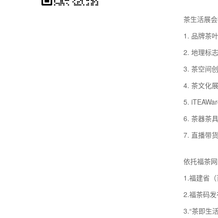
茶生活展会
1. 品牌
2. 地理
3. 茶空
4. 茶文化
5. iTE
6. 茶器茶
7. 直播带
依托福茶网
1.福建省
2.福茶码
3.“茶即生