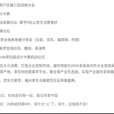
志茶产区推介及招商大会
设计大赛
生活发展论坛--数字S化让茶生活更美好
高峰论坛
1年度茶业电商发展分享会（抖音、京东、福茶网、阿里）
器美学现场拉坯、雕刻、表演秀
EAWards茶包装设计大赛启动仪式
位大众消费，打造企业定制市场，届时将吸引2000多家省内外企业现场
茶产地、茶空间创意美学平台，聚合茶产业生态链，实现产业链共享发展
，赏东方美学。福州茶生活展邀您见证茶事盛典。
022，和地道风物一起，看见茶里中国
讯：孙杨被禁赛8年，茶叶也“火”了，茶叶，这锅我不背！