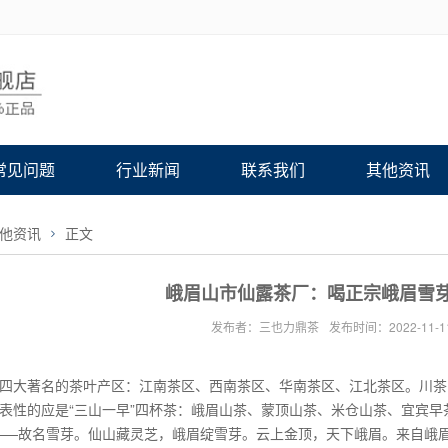
常见问题
行业新闻
联系我们
其他资讯
他资讯
正文
峨眉山市仙露茶厂：喝正宗峨眉雪
发布者：三也力鼎茶
发布时间：2022-11-1
四大著名的茶叶产区：江南茶区、西南茶区、华南茶区、江北茶区。川茶
表性的应是“三山一早”四杯茶：峨眉山茶、蒙顶山茶、米仓山茶、宜宾早
——故名雪芽。仙山藏灵芝，峨眉绽雪芽。云上金顶，天下峨眉。来自峨