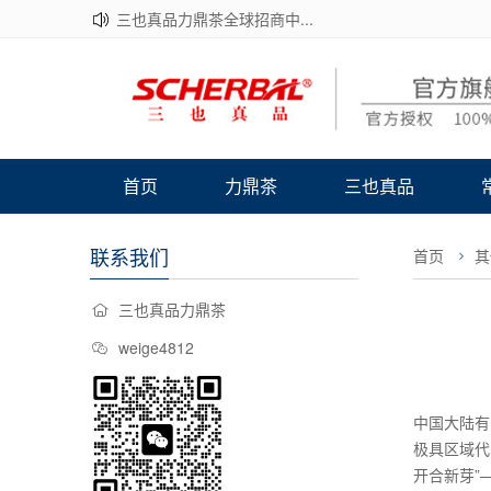
三也真品力鼎茶全球招商中...
首页
力鼎茶
三也真品
联系我们
首页
其
三也真品力鼎茶
weige4812
中国大陆有
极具区域代
开合新芽”