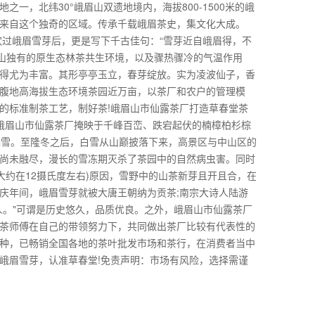
，北纬30°峨眉山双遗地境内，海拔800-1500米的峨
来自这个独奇的区域。传承千载峨眉茶史，集文化大成。
饮过峨眉雪芽后，更是写下千古佳句：“雪芽近自峨眉得，不
峨眉山独有的原生态林茶共生环境，以及骤热骤冷的气温作用
得尤为丰富。其形亭亭玉立，春芽绽放。实为凌波仙子，香
腹地高海拔生态环境茶园近万亩，以茶厂和农户的管理模
的标准制茶工艺，制好茶!峨眉山市仙露茶厂打造草春堂茶
，峨眉山市仙露茶厂掩映于千峰百峦、跌宕起伏的楠樟柏杉棕
瑞雪。至隆冬之后，白雪从山巅披落下来，高景区与中山区的
尚未融尽，漫长的雪冻期灭杀了茶园中的自然病虫害。同时
大约在12摄氏度左右)原因，雪野中的山茶新芽且开且合，在
庆年间，峨眉雪芽就被大唐王朝纳为贡茶;南宗大诗人陆游
人。"可谓是历史悠久，品质优良。之外，峨眉山市仙露茶厂
茶师傅在自己的带领努力下，共同做出茶厂比较有代表性的
种，已畅销全国各地的茶叶批发市场和茶行，在消费者当中
峨眉雪芽，认准草春堂!免责声明：市场有风险，选择需谨