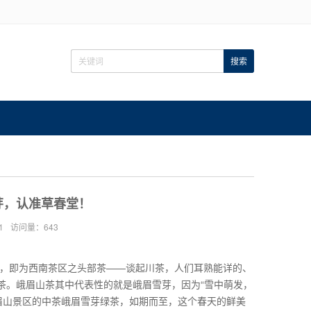
芽，认准草春堂！
1
访问量：643
，即为西南茶区之头部茶——谈起川茶，人们耳熟能详的、
茶。峨眉山茶其中代表性的就是峨眉雪芽，因为“雪中萌发，
眉山景区的中茶峨眉雪芽绿茶，如期而至，这个春天的鲜美