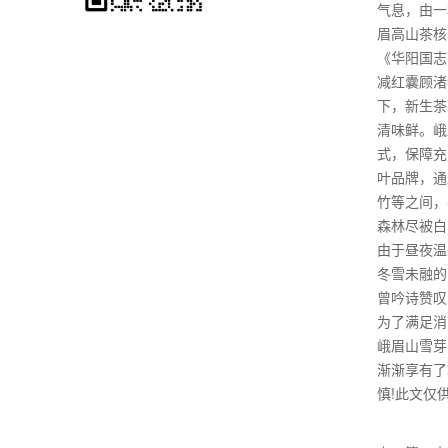
气息，由一
眉高山茶核
《华阳国志
减红囊顾渚
下，新生茶
清味鲜。峨
式，保障充
叶品牌，通
竹等之间，
森林尽被白
由于昼夜温
冬雪未融的
曾吟诗赞叹
为了满足消
峨眉山雪芽
渐渐享有了
慎!此文仅