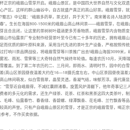
杯正宗的峨眉山雪芽开启。峨眉山景区，是中国四大世界自然与文化双遗地之一
心产区。这样的群山幽谷中，自古就盛产真正的高山好茶。峨眉雪芽，就
?蜀志》中记载：“峨眉多药草，茶尤好，异于天下”。南宋著名诗人陆游
春”。生长在海拔800-1500米的峨眉山高山林间茶——峨眉雪芽，在
芽且合且闭，让这里的茶树树叶蕴涵更多芳香物质，峨眉雪芽内含物质变
眉山市仙露茶厂专业制作经营茶叶至今已有二十多年的历史，拥有峨眉山
足而优质的鲜叶原料来源，采用当代先进的茶叶生产设备，严格按照传统
过打响川茶品牌战役，将峨眉雪芽等川茶推广出去!峨眉山海拔3099米
雾淞、雨淞、雪霁等三大奇特自然气候终年轮值。每逢农历10月，天降
雪覆盖。到了第二年农历的二、三月间，即雨水、清明时节，园中的白雪
差(高山区茶园昼夜温差大约在16—18摄氏度左右，中山区茶园昼夜温差
高山林间萌发，似白雪翡翠，晶莹灵透，香凝气结，味郁芳淳。唐代唐显
："雪芽近自峨眉得，不减红囊顾渚春。旋置风炉清樾下，他年奇事记三
费者的多元化的需求，还生产绿茶、花茶、红茶和黑茶这四大类茶叶，制
、毛峰、仙露春竹、春香绿、香碧螺、绿潭飘香、花毛峰、兰竹飘香等品
较高的声誉。只有产自峨眉山景区的雪芽，才是正宗的峨眉雪芽，喝正宗
供参考，不作买卖依据。