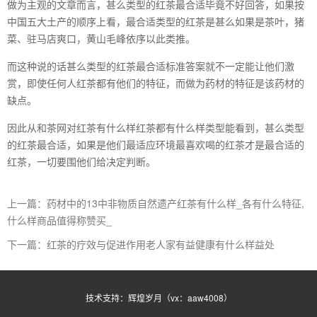
做为主观的文章而言，甚么类型的红茶最合适毕竟不好回答，如果按
中国五大土产的顺序上看，最合适类型的红茶是甚么如果是茶叶，猪
菜、驻马店爽口，黄山毛峰依序以此类推。
而这种说的话甚么类型的红茶最合适标准答案就不一定能让他们激
赏，即使任何人红茶都有他们的特征，而做为药材的特征是该药材的
缺点。
因此从和茶网对红茶有什么样红茶都有什么样类型能看到，甚么类型
的红茶最合适，如果是他们最适应环境最喜欢喝的红茶才是最合适的
红茶，一切要围他们给决定判断。
上一篇：药材中的13中非物质自然遗产红茶有什么样_各有什么特征,
什么样商品值得称赞买_
下一篇：红茶的疗效与促进作用老人家有益健康有什么样益处
技术支持：辉煌岁月（vx：aaw4008）