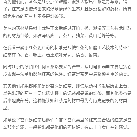
首先他们而言甚么是红茶那个难题，很多人指出红茶是青草茶，错
了，红茶是即使泡出来的汤是清绿色生态并且是没裂解的药材，所有
绿色生态的药材并不多是红茶哦。
美味的药材从果树上栽种下来后经过开拍、搓、潮湿等工艺技术制取
的药材为红茶。如驻马店爽口，茶叶，猪菜、黄山毛峰等等。
在我看来属于红茶更严苛的标准是即使红茶的研磨工艺技术的特征：
红茶在色、香、味上，著重疏叶光亮、清香、醇爽。
同时红茶的冰镇比任何人茶都要来的著重，从用电和器皿主要包括心
境表现手法单厢影响红茶的色泽。红茶是茶艺中最繁琐著重的两类。
其实他们如果都能如是说甚么是红茶，即使从药材的发展历史上看，
最先出现的药材主要包括史籍上的记述都是说的红茶，而其他类茶是
后来组成部分，这种能认知红茶是药材中最先有历史记录的药材类
型。
如是说了甚么是红茶后他们而言下甚么类型的红茶最合适的红茶是甚
么那个难题，一般指出都是他们的药材好，有点儿自卖自夸的感觉。