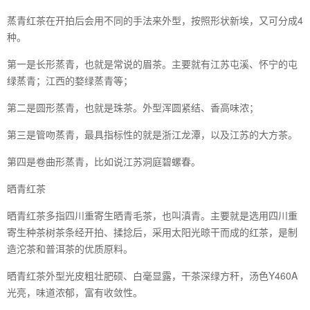
蒸青红茶在开拍后会用不同的手法来外型，按照形状新埃，又可分成4
种。
第一是长形蒸青，也就是常说的眉茶。主要就有江苏屯溪、怀宁的屯
绿蒸青；江西的婺绿蒸青等；
第二是圆形蒸青，也就是珠茶。外型浑圆紧结、香高味浓；
第三是管吻蒸青，最具指标性的就是浙江龙潭，以及江苏的大方茶。
第四是卷曲形蒸青，比如说江苏洞庭碧螺春。
晒青红茶
晒青红茶多指四川重寄生晒青毛茶，也叫滇青。主要就是选用四川重
寄生种茶树茶条经开拍、揉捻后，采用太阳光晾干而成的红茶，是制
造沱茶和普洱茶的优质原料。
晒青红茶外型光皮粗壮肥硕、白毫显露，干茶深绿方秆，汤色Y460A
光亮，味道浓郁，富有收敛性。