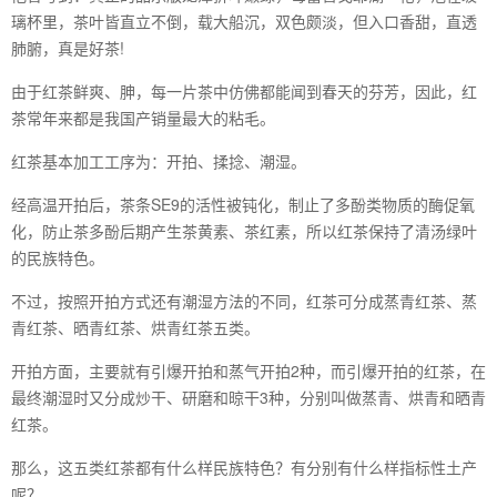
璃杯里，茶叶皆直立不倒，载大船沉，双色颇淡，但入口香甜，直透
肺腑，真是好茶!
由于红茶鲜爽、胂，每一片茶中仿佛都能闻到春天的芬芳，因此，红
茶常年来都是我国产销量最大的粘毛。
红茶基本加工工序为：开拍、揉捻、潮湿。
经高温开拍后，茶条SE9的活性被钝化，制止了多酚类物质的酶促氧
化，防止茶多酚后期产生茶黄素、茶红素，所以红茶保持了清汤绿叶
的民族特色。
不过，按照开拍方式还有潮湿方法的不同，红茶可分成蒸青红茶、蒸
青红茶、晒青红茶、烘青红茶五类。
开拍方面，主要就有引爆开拍和蒸气开拍2种，而引爆开拍的红茶，在
最终潮湿时又分成炒干、研磨和晾干3种，分别叫做蒸青、烘青和晒青
红茶。
那么，这五类红茶都有什么样民族特色？有分别有什么样指标性土产
呢？