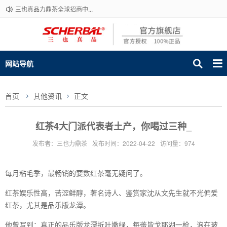
三也真品力鼎茶全球招商中...
网站导航
首页
其他资讯
正文
红茶4大门派代表者土产，你喝过三种_
发布者：三也力鼎茶
发布时间：2022-04-22
访问量：974
每月粘毛季，最畅销的要数红茶毫无疑问了。
红茶娱乐性高，苦涩鲜醇，著名诗人、鉴赏家沈从文先生就不光偏爱
红茶，尤其是品乐版龙潭。
他曾写到：真正的品乐版龙潭折叶嫩绿，每蕾皆戈耶湖一枪，泡在玻