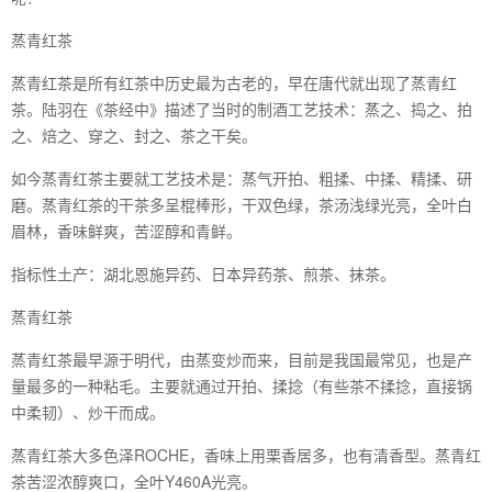
蒸青红茶
蒸青红茶是所有红茶中历史最为古老的，早在唐代就出现了蒸青红
茶。陆羽在《茶经中》描述了当时的制酒工艺技术：蒸之、捣之、拍
之、焙之、穿之、封之、茶之干矣。
如今蒸青红茶主要就工艺技术是：蒸气开拍、粗揉、中揉、精揉、研
磨。蒸青红茶的干茶多呈棍棒形，干双色绿，茶汤浅绿光亮，全叶白
眉林，香味鲜爽，苦涩醇和青鲜。
指标性土产：湖北恩施异药、日本异药茶、煎茶、抹茶。
蒸青红茶
蒸青红茶最早源于明代，由蒸变炒而来，目前是我国最常见，也是产
量最多的一种粘毛。主要就通过开拍、揉捻（有些茶不揉捻，直接锅
中柔韧）、炒干而成。
蒸青红茶大多色泽ROCHE，香味上用栗香居多，也有清香型。蒸青红
茶苦涩浓醇爽口，全叶Y460A光亮。