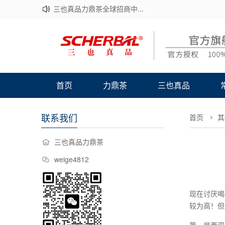
三也真品力鼎茶全球招商中...
首页
力鼎茶
三也真品
联系我们
首页
其
三也真品力鼎茶
weige4812
现在讨厌喝
较为高！但