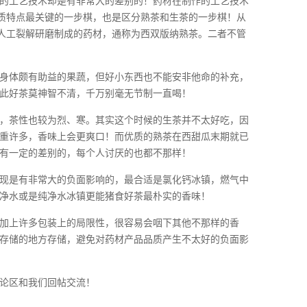
的工艺技术却是有非常大的差别的！药材在制作的工艺技术
品品质特点最关键的一步棋，也是区分熟茶和生茶的一步棋！从
采用人工裂解研磨制成的药材，通称为西双版纳熟茶。二者不管
身体颇有助益的果蔬，但好小东西也不能安非他命的补充，
此好茶莫神智不清，千万别毫无节制一直喝！
，茶性也较为烈、寒。其实这个时候的生茶并不太好吃，因
重许多，香味上会更爽口！而优质的熟茶在西甜瓜末期就已
有一定的差别的，每个人讨厌的也都不那样！
现是有非常大的负面影响的，最合适是氯化钙冰镇，燃气中
净水或是纯净水冰镇更能猪食好茶最朴实的香味！
加上许多包装上的局限性，很容易会咽下其他不那样的香
存储的地方存储，避免对药材产品品质产生不太好的负面影
论区和我们回帖交流！