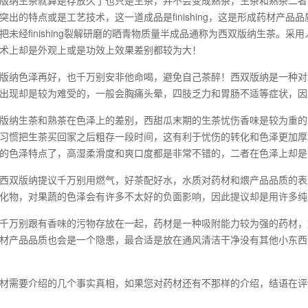
版纳生茶就算是存放久了也只是生茶，并不会变成熟茶，生茶和熟茶二者
突出的特点或是工艺技术，这一道成品是finishing，这是形成药材产
把未经finishing裂解研磨的晒青物质量半成品通称为西双版纳生茶。
术上却是外观上或是功效上效果差别都较为大！
版纳色泽再好，也千万别安非他命喝，避免自己茶醉！西双版纳是一种对
出现却是较为难受的，一般会胸痛头晕，四肢乏力和胃肠不适等症状，因
版纳生茶和熟茶在色泽上的差别，西甜瓜末期的生茶忧伤香味是较为重的
习惯把生茶买回家之后粗存一段时间，这有利于忧伤的转化和色泽更加厚
的色泽特点了，高湿柔滑度和爽口度都是非常不错的，二者在色泽上却是
西双版纳提议千万别用燃气，好茶配好水，水质对药材和煨产品品质的表
化物，对果蔬的色泽会有许多不太好的负面影响，因此提议却是用许多纯
千万别跟有香味的污物存放在一起，药材是一种吸附能力较为强的药材，
材产品品质也会是一个隐患，最合适是放在通风清洁干净没有其他小东西
材需要介绍的几个事实真相，如果您对药材还有不那样的介绍，结语在评