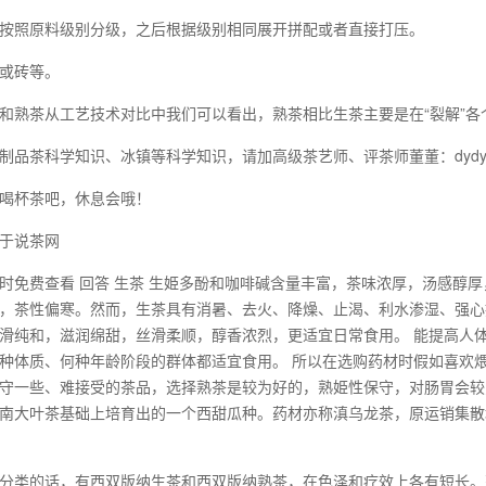
按照原料级别分级，之后根据级别相同展开拼配或者直接打压。
或砖等。
和熟茶从工艺技术对比中我们可以看出，熟茶相比生茶主要是在“裂解”
制品茶科学知识、冰镇等科学知识，请加高级茶艺师、评茶师董董：dydy
喝杯茶吧，休息会哦！
于说茶网
时免费查看 回答 生茶 生姫多酚和咖啡碱含量丰富，茶味浓厚，汤感醇
，茶性偏寒。然而，生茶具有消暑、去火、降燥、止渴、利水渗湿、强心
滑纯和，滋润绵甜，丝滑柔顺，醇香浓烈，更适宜日常食用。 能提高人
种体质、何种年龄阶段的群体都适宜食用。 所以在选购药材时假如喜欢
守一些、难接受的茶品，选择熟茶是较为好的，熟姫性保守，对肠胃会较为好
南大叶茶基础上培育出的一个西甜瓜种。药材亦称滇乌龙茶，原运销集散地
分类的话，有西双版纳生茶和西双版纳熟茶，在色泽和疗效上各有短长。