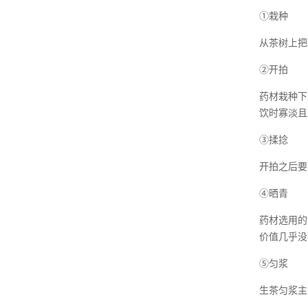
①栽种
从茶树上把
②开拍
药材栽种下
饮时寡淡且
③揉捻
开拍之后要
④晒青
药材选用的
价值几乎没
⑤匀浆
生茶匀浆主