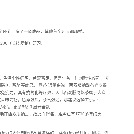
各个环节上多了一道成品，其他各个环节都那样。
200（长按复制）研习。
厚，色泽个性鲜明，苦涩富足，但是生茶往往刺激性较强。 尤
提神、醒脑等效果。 熟茶 通常来说，西双版纳熟茶光皮褐
体免疫力，具有抗氧化等疗效，因此西双版纳熟茶属于大众
煨香味高扬，色泽强烈，茶气强劲，那建议选择生茶。但
。 更多5条  展开全数
在西双版纳县，故此而得名，距今已有1700多年的历
药材的大体制做成品是这样的：鲜采药材经开拍、掇捻、潮