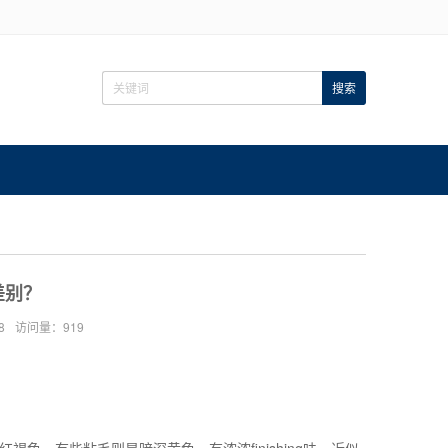
差别？
8
访问量：919