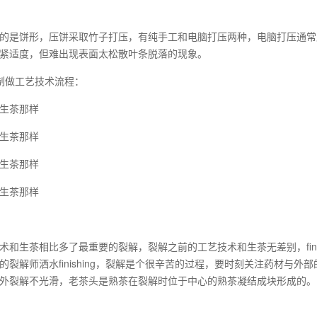
的是饼形，压饼采取竹子打压，有纯手工和电脑打压两种，电脑打压通常
紧适度，但难出现表面太松散叶条脱落的现象。
制做工艺技术流程：
生茶那样
生茶那样
生茶那样
生茶那样
术和生茶相比多了最重要的裂解，裂解之前的工艺技术和生茶无差别，fini
的裂解师洒水finishing，裂解是个很辛苦的过程，要时刻关注药材与
外裂解不光滑，老茶头是熟茶在裂解时位于中心的熟茶凝结成块形成的。