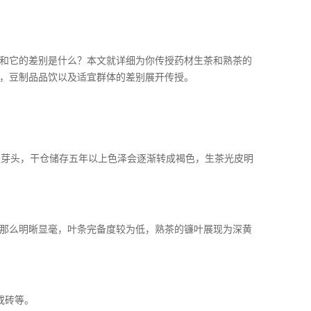
和它的差别是什么？本文就详细为你传授药材生茶和熟茶的
，豆制品品饮以及适宜群体的差别展开传授。
是芽头，干仓储存五年以上色泽会逐渐转成褐色，生茶光皮明
那么明晰显毫，叶条完备度较为低，熟茶的镰叶展现为深黄
或砖等。