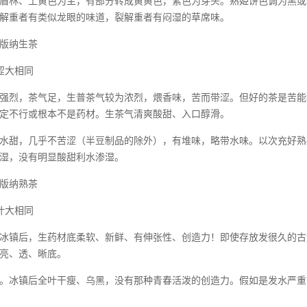
眉林、土黄色为主，有部分转成黄黄色，紫色为芽头。熟姫饼色调为黑或红褐色
解重者有类似龙眼的味道，裂解重者有闷湿的草席味。
版纳生茶
涩大相同
强烈，茶气足，生普茶气较为浓烈，煨香味，苦而带涩。但好的茶是苦能
定不行或根本不是药材。生茶气清爽酸甜、入口醇滑。
水甜，几乎不苦涩（半豆制品的除外），有堆味，略带水味。以次充好熟
湿，没有明显酸甜利水渗湿。
版纳熟茶
叶大相同
冰镇后，生药材底柔软、新鲜、有伸张性、创造力！即使存放发很久的古
亮、透、晰底。
。冰镇后全叶干瘦、乌黑，没有那种青春活泼的创造力。假如是发水严重