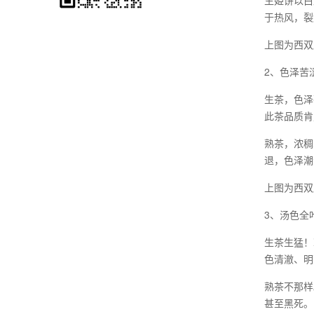
生姫饼以白
于热风，裂
上图为西双
2、色泽苦
生茶，色泽
此茶品质肯
熟茶，浓稠
退，色泽潮
上图为西双
3、汤色全
生茶生猛！
色清澈、明
熟茶不那样
甚至黑死。