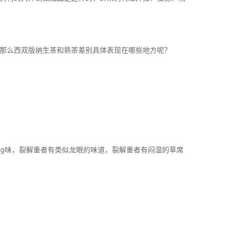
那么西双版纳生茶和熟茶差别具体表现在哪些地方呢？
ing味，裂解重者有类似龙眼的味道，裂解重者有闷湿的草席