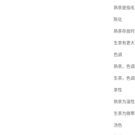
熟茶是指毛
陈化
熟茶存放时
生茶有更大
色调
熟茶，色调
生茶，色调
茶性
熟茶为温性
生茶为微寒
汤色