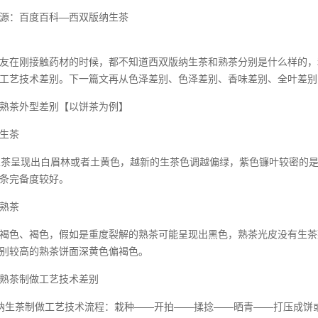
源：百度百科—西双版纳生茶
友在刚接触药材的时候，都不知道西双版纳生茶和熟茶分别是什么样的，
工艺技术差别。下一篇文再从色泽差别、色泽差别、香味差别、全叶差别
熟茶外型差别【以饼茶为例】
生茶
生茶呈现出白眉林或者土黄色，越新的生茶色调越偏绿，紫色镰叶较密的
条完备度较好。
熟茶
褐色、褐色，假如是重度裂解的熟茶可能呈现出黑色，熟茶光皮没有生茶
别较高的熟茶饼面深黄色偏褐色。
熟茶制做工艺技术差别
纳生茶制做工艺技术流程：栽种——开拍——揉捻——晒青——打压成饼