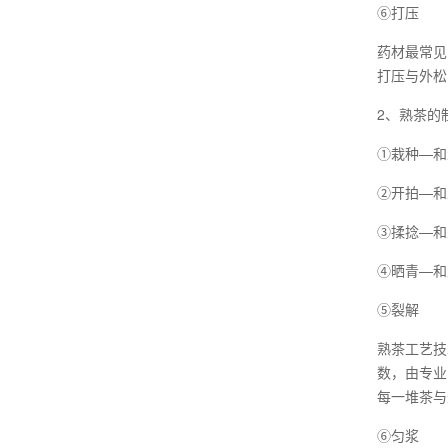
⑥打压
药材最常见
打压与外松
2、熟茶的
①栽种—和
②开拍—和
③揉捻—和
④晒青—和
⑤裂解
熟茶工艺技
数，由专业
每一堆茶与
⑥匀浆