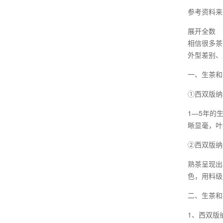
参考资料来
展开全数
相信很多茶
外型差别、
一、生茶和
①西双版纳
1—5年的
晰显毫，叶
②西双版纳
熟茶呈现出
色，用料级
二、生茶和
1、西双版