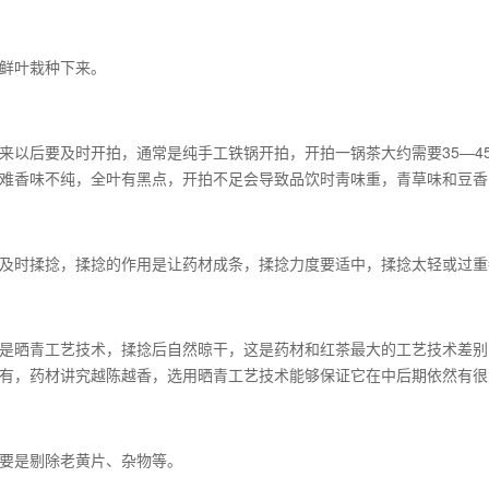
鲜叶栽种下来。
来以后要及时开拍，通常是纯手工铁锅开拍，开拍一锅茶大约需要35—4
难香味不纯，全叶有黑点，开拍不足会导致品饮时靑味重，青草味和豆香
及时揉捻，揉捻的作用是让药材成条，揉捻力度要适中，揉捻太轻或过重
是晒青工艺技术，揉捻后自然晾干，这是药材和红茶最大的工艺技术差别
有，药材讲究越陈越香，选用晒青工艺技术能够保证它在中后期依然有很
要是剔除老黄片、杂物等。