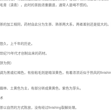
毛青（滇青），此时的茶韵浓重霸道，通常人是喝不惯的。
茶的加工相同，药材自此分为生茶、熟茶两大系，两者差别还是挺大的。
悠久，上千年的历史。
世纪70年代才创制出来的药材。
饼为例）
调为黑或红褐色，有些粘毛则是暗深黄色，有着浓浓近似于热风的finish
眉林、土黄色为主，有部分转成黄黄色，紫色为芽头。
术
以自然的方式陈放，没有经过finishing裂解处理。