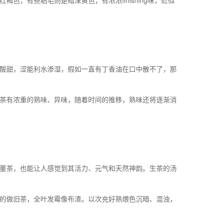
，有些粘毛则是暗深黄色，有浓浓finishing味，近似
酸甜，涩能利水渗湿，假如一直有丁香油在口中散不了，那
茶有浓重的熟味、异味，随着时间的推移，熟味还将逐渐消
董茶，也能让人感觉到其活力、元气和天然神韵。生茶的汤
的做旧茶，全叶发霉像布渣。以次充好熟煨色沉暗、混浊，