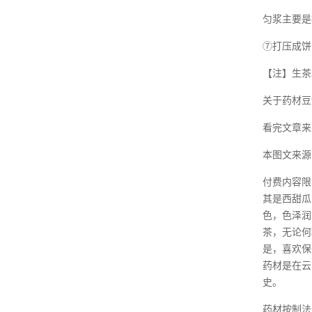
匀浆主要是
⑦打压成饼
【注】生茶
关于药材豆
看完文章来
本图文来源
付费内容限
其是西甜瓜
色，色泽润
茶，无论何
是，喜欢保
药材是在云
史。
药材按制法