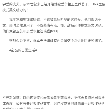
钟爱的犬犬，从12世纪末已经开始就被爱尔兰王室养着了，DNA里便
携式英文听力的！
我平常和狗钱擎听歌，不该被慕唐听见的这时候，他们都说英
文。那时全然没用了，不仅慕唐有点儿懂，甜品还便携式英文DNA，
他们家曾玉英却是爱尔兰短毛猫[tells]
照那么说不然，根本无法骗骗有色金属这个邻近地区正经猫了。
#甜品的日常生活#
不光新闻稿：以内该文仅代表者译者生前看法，不代表者腾讯网看法
或态度。如有有关经典作品文本、著作权或其他难题请于经典作品刊