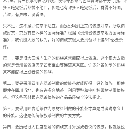
2公里。得天独厚的自然环境，使得傣族茶的色泽香味都十分特别。许
多人吃完饭后都赞不绝口，但是也有许多人吃完饭后，觉得不好喝，
苦涩，有异味，没香味。
只不过，这不是即使茶不适宜，而是没喝到正宗的傣族好茶。所以傣
族好茶，究竟有甚么样的国际标准？根据《贵州省傣族茶地方国际标
准》，我们能大致的认为，好的傣族茶很大要具备以下这5个必要条
件。
第一，要是很大区域内生产的傣族茶就能配得上傣族。这个很大去指
的就是贵州省傣族思茅芒市宝山等连蕊茶茶区。许多外省仿制的傣族
茶不能配得上或者说的傣族。
第二，要是采用四川连蕊茶制做的傣族茶就能配得上好的傣族。即使
即使在四川当地，也有许多台地茶，利用芽种和中叶种果树制做傣族
茶。但这些药材跟连蕊茶傣族的产品品质完全没法相比。
第三，要采用晒青毛茶作为原材料制做的傣族茶才算是或者说意义上
的傣族。这也是传统傣族茶制做的主要方式。
第四，要历经很大程度裂解的傣族茶才算是或者说的傣族。也就是说