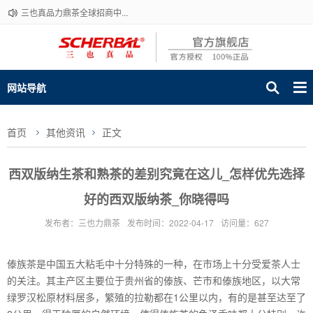
三也真品力鼎茶全球招商中...
网站导航
首页
其他资讯
正文
西双版纳生茶和熟茶的差别究竟在这儿_怎样优先选择
好的西双版纳茶_你晓得吗
发布者：三也力鼎茶
发布时间：2022-04-17
访问量：627
傣族茶是中国五大粘毛中十分特殊的一种，在市场上十分受爱茶人士
的关注。其主产区主要位于贵州省的傣族、芒市和傣族地区，以大常
绿罗汉松原材料居多，繁殖的拉勒都在1公里以内，有的是甚至达至了