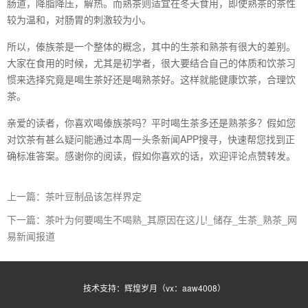
肠道，降脂降压，解热。而熟茶则适宜在冬天食用，即使熟茶的茶性
较为温和，对肠胃的刺激较为小。
所以，傣族茶是一个整体的概念，其中的生茶和熟茶有很大的差别。
大家在食用的时候，尤其是初学者，很大要结合自己的体质和饮茶习
惯来选择究竟是喝生茶好还是喝熟茶好。这样就能健康饮茶，合理饮
茶。
亲爱的读者，你喜欢喝傣族茶吗？平时喝生茶多还是熟茶多？假如您
对饮茶有甚么疑问能通过本周一头条新闻APP搜寻，快速帮您找到正
确标准答案。感谢你的阅读，假如你喜欢的话，欢迎评论点赞转发。
上一篇：茶叶豆制品该怎样界定
下一篇：茶叶为何要喝生不喝熟_其原因在这儿!_储存_生茶_熟茶_网
易新闻报道
技术支持：辉煌岁月（vx：aaw4008）