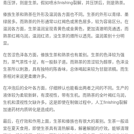
青压饼，则是生茶。假如喷水finishing裂解，并压饼后，则是熟茶。
傣族生茶和熟茶在外形及温润各方面也不同。生茶的外形以青绿、墨
绿居多。而熟茶的外形通常以红褐色或黑色居多，较为容易区分。在
温润各方面，生茶温润呈现青黄色或金黄色，更加清澈明亮通透，而
熟茶红褐乌润，温润红浓，没生茶的煨所以透亮。温润差别十分明
显。
在苦涩色泽各方面，傣族生茶和熟茶也有差别。生茶的色泽较为强
烈，茶气茶性十足，有一股麸子道。而熟茶的苦涩较为醇厚，色泽没
生茶所以刺激，具有独特的陈香味，总体喝起来较为甘甜浓稠。而生
茶相对来说更柔嫩许多。
在冲泡后的全叶各方面，仔细辨认也能看出两者之间的不同。生产的
液体较为柔软新鲜，有漠视性，带有生机。而熟茶的全叶褐红乌润，
生机和漠视性欠缺许多。这是即使在制做过程中，人工finishing裂解
加速药材内质转化是造成的。
最后，在疗效和作用上面，生茶和傣族也有很大的差别。生茶一般适
宜在夏天食用，即使生茶具有清热解毒，解暑解腻的疗效。能够清理