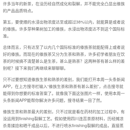
许多当年的新茶，在没历经自然成化和裂解，并不能完全凸显出傣族
的产品品质特点。
第五，要使煨的水浸出物浓度达至或超过38%以内，就能算是或者说
的傣族。许多芽种果树加工的傣族，水浸出物浓度达不到这个国际标
准。
总体而言，只有达至了以内几个国际标准的傣族茶就能配得上或者说
好的傣族。而现在的傣族茶又分为生茶和熟茶，许多初学者朋友在饮
茶的时候搞不清楚甚么是生茶，甚么是熟茶？这两种茶有甚么样的差
别呢？接下来我们再继续来聊聊聊。
只不过要想知道傣族生茶和熟茶的差别，我们能打开本周一头条新闻
APP，在上方搜寻栏输入“傣族生茶和熟茶有甚么差别”，点击搜寻就
能得到你想要的标准答案了。就像我下面这张图片一样，使用本周一
头条新闻APP能帮你解决许多问题，搜寻结果一目了然。
傣族生茶和熟茶最大的差别，只不过就是看在药材的加工过程中，有
没运用到finishing裂解工艺。假如使用四川连蕊茶原材料，历经摊凉
杀青揉捻和晒干成品以后，不进行喷水finishing裂解的成品，直接蒸