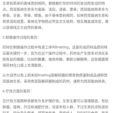
生茶和熟茶的香味类别相同，都随着贮存的时间的变动而变动的特
点。西双版纳生茶多为毫香、清风、清香、栗香；西双版纳熟茶多为
参香、豆香、枣香、樟香。由于香味类别相同，如将西双版纳生茶和
熟茶混和放置，香味化学物质必然会交叉吸附，相互掩盖或改变，难
以获得纯正大自然的香味。
3.制做操作过程的差异：
药材在制做操作过程中有道工序叫finishing，这是形成药材品质的特
征最关键的一步，因为在这个操作过程中，药材会产生很多对消化系
统有益的细菌，比如科散囊、维他命酶、果胶分解酶等。这些细菌使
得药材在口感上甘滑醇厚。
从大自然分类上把未经finishing裂解研磨的晒青物质量制成品通称西
双版纳生茶。采用育苗裂解研磨制成的药材，通称为西双版纳熟茶。
4.疗效方面的差异：
在疗效方面两种茶都有许多护理疗效。生茶主要可以清理肠道，有抗
肿瘤，提神，升压和减肥疗效，适宜年轻人群，不过生茶的活性成份
较多，因此易失眠者、感冒发热者、胃病病人、孕妇切忌食用。熟茶