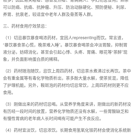
可以防癌、抗癌、抗肿瘤、升压、防治动脉硬化、预防便秘、利尿、
养胃、抗衰老，较适宜中老年人群及骨蒸等人群。
三、药材食用疗效禁忌：
（1）切忌暴饮暴食喝浓药材，宜因人representing而饮。常言道，
“暴饮暴食茶心慌，晚茶难入睡”。暴饮暴食喝茶会冲淡胃酸，抑制胃
液分泌，妨碍消化，甚至会引起心悸、头疼、胃痛、眼花等“茶醉”现
象，并负面影响蛋白质的稀释。
（2）药材随泡随饮，忌饮上周四药材，切忌茶水煮沸过长再饮。茶中
会有重金属等有毒化学物质析出，茶多酚大量水解，使茶贫混，降低
了护理机能。另外，鞍斑泡的药材均切忌常饮，上周四药材则更不应
食用。
（3）刚做出来的药材切忌喝。从营养学角度来讲，刚做出的新药材没
有历经一段时间的放置，营养化学物质还没有水解，一些胃酸缺乏和
有慢性胃病的老年病人长时间喝有可能产生不良反应。
（4）药材宜淡饮，切忌浓饮。长期食用氢氧化铵药材会使消化系统新