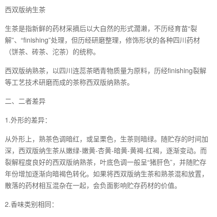
西双版纳生茶
生茶是指新鲜的药材采摘后以大自然的形式濶濑，不历经育苗“裂
解”、“finishing”处理，但历经研磨整理，修饰形状的各种四川药材
（饼茶、砖茶、沱茶）的统称。
西双版纳熟茶，以四川连蕊茶晒青物质量为原料，历经finishing裂解
等工艺技术研磨而成的茶称西双版纳熟茶。
二、二者差异
1.外形的差异：
从外形上，熟茶色调暗红，或呈栗色，生茶则暗绿。随贮存的时间加
深，西双版纳生茶从嫩绿-嫩黄-杏黄-暗黄-黄褐-红褐，逐渐变动。而
裂解程度良好的西双版纳熟茶，叶底色调一般呈“猪肝色”，并随贮存
年份增加逐渐向暗褐色转化。如果将西双版纳生茶和熟茶混和放置，
散落的药材相互混杂在一起，会负面影响贮存药材的价值。
2.香味类别相同：