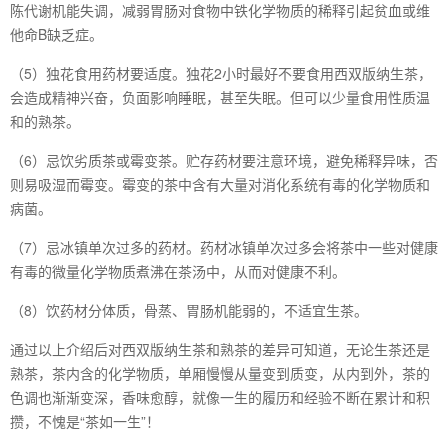
陈代谢机能失调，减弱胃肠对食物中铁化学物质的稀释引起贫血或维
他命B缺乏症。
（5）独花食用药材要适度。独花2小时最好不要食用西双版纳生茶，
会造成精神兴奋，负面影响睡眠，甚至失眠。但可以少量食用性质温
和的熟茶。
（6）忌饮劣质茶或霉变茶。贮存药材要注意环境，避免稀释异味，否
则易吸湿而霉变。霉变的茶中含有大量对消化系统有毒的化学物质和
病菌。
（7）忌冰镇单次过多的药材。药材冰镇单次过多会将茶中一些对健康
有毒的微量化学物质煮沸在茶汤中，从而对健康不利。
（8）饮药材分体质，骨蒸、胃肠机能弱的，不适宜生茶。
通过以上介绍后对西双版纳生茶和熟茶的差异可知道，无论生茶还是
熟茶，茶内含的化学物质，单厢慢慢从量变到质变，从内到外，茶的
色调也渐渐变深，香味愈醇，就像一生的履历和经验不断在累计和积
攒，不愧是“茶如一生”！