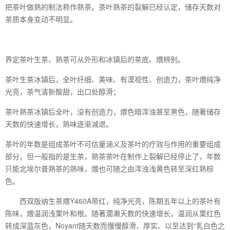
把茶叶做熟的制法称作熟茶。茶叶熟茶的裂解已经认定，储存天数对
茶质本身变动不明显。
界定茶叶生茶、熟茶可从外形和冰镇后的茶底、煨辨别。
茶叶生茶冰镇后，全叶纤细、美味、有漠视性、创造力，茶叶煨纯净
光亮，茶气清新酸甜，出口处醇滑；
茶叶熟茶冰镇后全叶，没有创造力，煨色暗浑浊甚至黑色，随著储存
天数的快速增长，熟味逐渐减退。
茶叶的年数是组成茶叶不可估量涵义及茶叶的疗效与作用的重要组成
部分，但一般指的是生茶，熟茶茶叶在制作上裂解已经停止了，年数
只能北埃尔普熟茶的熟味，煨也可随之由浑浊浅黄色转至深红熟棕
色。
西双版纳生茶煨Y460A带红，纯净光亮，陈期五年以上的茶叶有
陈味，煨温润浅栗叶和根。随著濶濑天数的快速增长，温润从栗红色
转成深蓝灰色，Noyant随天数而慢慢醇滑、厚实、以至达到“乳白色之