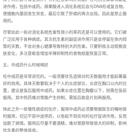
进作用，包括中成药。绵果酸进入消化系统后会与DNA形成复合物，
使细胞内基因发生突变，最后引致了肝癌的再次出现。因此是禁止服
用的。
尽管如此一些对消化系统危害性很小的草药还是可以使用的。它们被
广泛应用于各种病症。其次抗生素的副促进作用只是会停留在体内短
暂的天数，不会对身心健康导致特别大的伤害。只要积极主动观察皮
肤变化，多注意歇息增加辛辣抑制性的食物就能恢复正常。
五、中成药什么时候喝好
吃中成药是非常讲究的。一般须要优先选择对的天数服用才能起著最
好的效用。具体天数要取决于个人的炎症部位，炎症在胸口以内的位
置，建议是饭后服用中成药。如果炎症位置在胸腹以下，则需在饭前
服用。其中煎药难对胃酸产生抑制，需饭后歇息片刻再服用。
除此之外一些慢性病症的化疗，服用中成药必须要根据医生的嘱咐按
时服用，切记不容中途停药，以免起不到任何的化疗促进作用，反而
加剧了病情。服用后尽量不要酒精，难对胃肠导致很大的抑制，影响
抗生素的整体吸收。