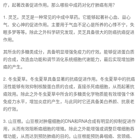
疗，起著改善促进作用。那么哪些中成药对化疗肺癌有用？
1. 灵芝。灵芝是一种常见的中成中草药。它能够起著补心血、益心
气、安心神的促进作用。主要用于气血不足心是所养的心悸不宁，失
眠多梦等等。除此之外科学研究发现，灵芝具备很大的防癌抗癌促进
作用。
其所含的多糖类成分，具备明显增强免疫力的疗效。能够促进蛋白质
的合成，改造血功能和调节消化系统细胞代谢能力，最后实现增加肺
癌的产生。
2. 冬虫夏草。冬虫夏草具备显著的抗癌促进作用。冬虫夏草中的抗癌
活性能够有效抑制核酸蛋白质的合成，直接杀死癌细胞，从而起著抗
癌效用。除此之外冬虫夏草中所含的多糖类化学物质能有效增强个体
免疫力水平，增加炎症的产生，与此同时它还具备美白养颜、抗衰老
的疗效。
3. 山豆根。山豆根对肿瘤细胞的DNA和RNA合成有明显的抑制促进作
用，从而有效阻断癌细胞的增殖。除此之外能增强或调整巨噬细胞吞
噬功能，从而达到预防肺癌的目的。山豆根能预防鼻咽癌、宫颈癌、