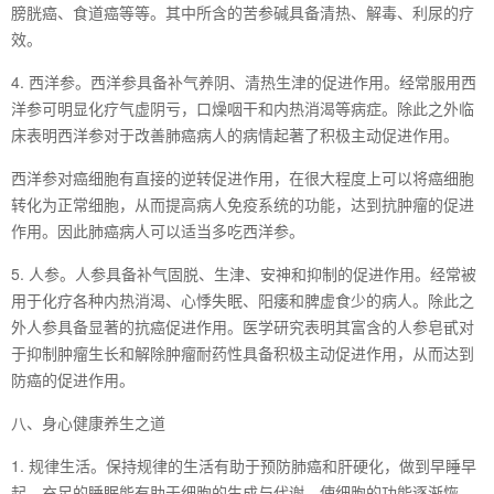
膀胱癌、食道癌等等。其中所含的苦参碱具备清热、解毒、利尿的疗
效。
4. 西洋参。西洋参具备补气养阴、清热生津的促进作用。经常服用西
洋参可明显化疗气虚阴亏，口燥咽干和内热消渴等病症。除此之外临
床表明西洋参对于改善肺癌病人的病情起著了积极主动促进作用。
西洋参对癌细胞有直接的逆转促进作用，在很大程度上可以将癌细胞
转化为正常细胞，从而提高病人免疫系统的功能，达到抗肿瘤的促进
作用。因此肺癌病人可以适当多吃西洋参。
5. 人参。人参具备补气固脱、生津、安神和抑制的促进作用。经常被
用于化疗各种内热消渴、心悸失眠、阳痿和脾虚食少的病人。除此之
外人参具备显著的抗癌促进作用。医学研究表明其富含的人参皂甙对
于抑制肿瘤生长和解除肿瘤耐药性具备积极主动促进作用，从而达到
防癌的促进作用。
八、身心健康养生之道
1. 规律生活。保持规律的生活有助于预防肺癌和肝硬化，做到早睡早
起，充足的睡眠能有助于细胞的生成与代谢，使细胞的功能逐渐恢