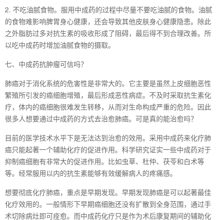
2. 不吃油腻食物。服用中成药的过程中尽量不要吃油腻的食物。油腻
的食物难影响脾胃身心健康，还会导致其他皮肤身心健康隐患。除此
之外脂肪过多对抗生素的吸收形成了阻碍，最后得不到合理改善。所
以吃中成药时增加油腻食物的摄取。
七、中成药抗肿瘤可信吗？
肺癌对于消化系统的危害性是非常大的。它主要是虽然上皮细胞恶性
繁殖所引发的癌细胞增殖，最后形成恶性病症。不及时采取抗生素化
疗，体内的癌细胞很难发生转移，从而对生命构成严重的危险。因此
很多人想要通过中成药的方式去治愈肺癌。可是真的能治愈吗？
目前的医学技术水平下是无法达到治愈的效用。采用中成药来化疗肺
癌只能起著一个辅助化疗的促进作用。科学研究证实一些中成药对于
抑制癌细胞有非常大的促进作用。比如虫草、杜仲、茯苓和白术等
等。经常服用以内的抗生素能够有效缓解病人的疼痛感。
想要彻底化疗肺癌，重点是早期发现。早期发现肺癌是可以起著最佳
化疗效用的。一般情形下早期癌细胞还没有扩散到全身范围，通过手
术切除病灶即可痊愈。而中成药化疗只是作为术后康复期间的辅助化