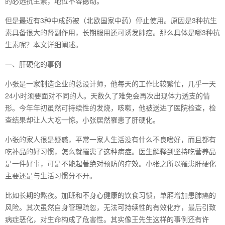
的必选抗生素，地位不容撼动。
但是最近有3种中成药被（北欧国家中药）停止使用。原因是3种抗生
素具备很大的肾副作用，长期服用还可诱发肺癌。那么具体是哪3种抗
生素呢？本文详细阐述。
一、肝硬化的事例
小张是一家制造企业的总设计师，他每天的工作比较繁忙，几乎一天
24小时须要面对不同的人。天数久了难免会再次出现体力透支的情
形。今年年初虽然可持续性的发烧，咳嗽，他被送进了医院检查，检
查结果却让人大吃一惊。小张居然罹患了肝硬化。
小张的家人很是疑惑，平常一家人生活没有什么不良嗜好，而且都有
吃补品的好习惯，怎么就罹患了这种病症。医生解释到坚持吃营养品
是一件好事，可是不能起著绝对预防的疗效。小张之所以罹患肝硬化
主要还是与生活习惯分不开。
比如长期的熬夜。加班和不身心健康的饮食习惯，单厢增加患肺癌的
风险。其次虽然自身管理疏忽，无法可持续性的有效化疗，最后引致
病症恶化，对生命构成了危害性。其实像王先生这样的事例还有许