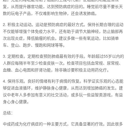
复，从而提升器官功能，达到预防病症的目的。睡觉前尽量不要长天
数的玩电子产品，不仅难影响生物钟，还会诱发肺癌。
2. 积极主动运动。运动是预防病症的最好方式。保持长期合理的运动
不仅能够增强个体免疫力水平，还有助于调节大脑神经，防止脑部再
次出现炎症，降低脑瘤的机会。建议多做一些有氧运动，比如骑单
车、登山、跑步、慢跑和网球等等。
3. 定期检查。定期检查预防肺癌最有效的手段。年龄超过55岁以内的
人群应每隔半年至少检查皮肤一次。检查项目包括血常规、尿常规、
血糖、血心电图和肝肾功能，除非确诊要积极主动用药化疗。
4. 保持乐观。良好的情绪有利于病情的恢复。科学证实乐观的心态能
够促进血液循环，维护静脉身心健康，从而达到增加肺癌的发生。建
议中老年人多参加有意义的社交活动，或多玩一些益智类游戏，有益
身心身心健康。
总结：
中成药成为化疗病症的一种主要方式，它具备显著的疗效。因此很多