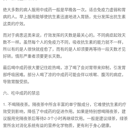
绝大多数的病人服用中成药一般是早晚各一次。适合免疫力虚弱和胃
病的人。早上服用能够使抗生素迅速地进入胃肠，充分发挥出抗生素
这类的疗效。
而对于病患这类来说，疗效发挥的天数是最关心的。不同病症起效天
数不一样。虽然每个人的免疫力不同，吸收抗生素的能力就不一样，
所以有的是人很快就痊愈了，而有的是人却须要再等待一段天数才见
好转。情形严重者须要更长天数。
最后喝中成药很大要记住趁热喝，凉了喝了会对胃带来抑制，引发胃
部呼吸困难。部分人喝了凉的中成药可能会伴以咳嗽、腹泻的病症，
导致胃酸受损。
六、吃中成药的禁忌
1. 不喝隔夜茶。隔夜茶中所含丰富的单宁酸成分，它难使抗生素的疗
效受到影响，降低了中成药的促进作用。如果是特别想喝隔夜茶，建
议服用完隔夜茶后等待2-3个小时再继续饮用。一般是建议绿茶，绿茶
里所含对消化系统有益的营养化学物质，更有利于身心健康。