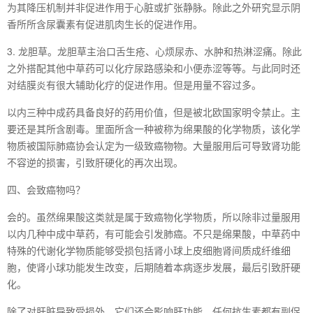
为其降压机制并非促进作用于心脏或扩张静脉。除此之外研究显示阴
香所所含尿囊素有促进肌肉生长的促进作用。
3. 龙胆草。龙胆草主治口舌生疮、心烦尿赤、水肿和热淋涩痛。除此
之外搭配其他中草药可以化疗尿路感染和小便赤涩等等。与此同时还
对结膜炎有很大辅助化疗的促进作用。但是用量不容过多。
以内三种中成药具备良好的药用价值，但是被北欧国家明令禁止。主
要还是其所含剧毒。里面所含一种被称为绵果酸的化学物质，该化学
物质被国际肺癌协会认定为一级致癌物物。大量服用后可导致肾功能
不容逆的损害，引致肝硬化的再次出现。
四、会致癌物吗？
会的。虽然绵果酸这类就是属于致癌物化学物质，所以除非过量服用
以内几种中成中草药，有可能会引发肺癌。不只是绵果酸，中草药中
特殊的代谢化学物质能够受损包括肾小球上皮细胞肾间质成纤维细
胞，使肾小球功能发生改变，后期随着本病逐步发展，最后引致肝硬
化。
除了对肝脏导致受损外，它们还会影响肝功能。任何抗生素都有副促