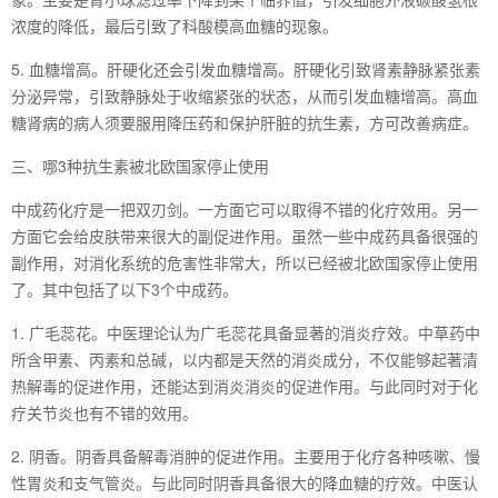
浓度的降低，最后引致了科酸模高血糖的现象。
5. 血糖增高。肝硬化还会引发血糖增高。肝硬化引致肾素静脉紧张素
分泌异常，引致静脉处于收缩紧张的状态，从而引发血糖增高。高血
糖肾病的病人须要服用降压药和保护肝脏的抗生素，方可改善病症。
三、哪3种抗生素被北欧国家停止使用
中成药化疗是一把双刃剑。一方面它可以取得不错的化疗效用。另一
方面它会给皮肤带来很大的副促进作用。虽然一些中成药具备很强的
副作用，对消化系统的危害性非常大，所以已经被北欧国家停止使用
了。其中包括了以下3个中成药。
1. 广毛蕊花。中医理论认为广毛蕊花具备显著的消炎疗效。中草药中
所含甲素、丙素和总碱，以内都是天然的消炎成分，不仅能够起著清
热解毒的促进作用，还能达到消炎消炎的促进作用。与此同时对于化
疗关节炎也有不错的效用。
2. 阴香。阴香具备解毒消肿的促进作用。主要用于化疗各种咳嗽、慢
性胃炎和支气管炎。与此同时阴香具备很大的降血糖的疗效。中医认