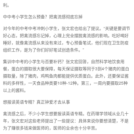
利。
中中考小学生怎么预备？把禽流感彻底忘掉
对今年的中考中考冲刺小学生，张文宏也给出了提议。“关键是要调节
好心态，把禽流感忘记掉，心理上完全摆脱禽流感的影响。吃好喝好
睡好，就像禽流感从来没有来过，专心预备笔试，他们现在卫生防疫
组织工作，是为了你们好好笔试创造条件。”
集训中中考的小学生与否要补钙？张文宏回答，自然科学地饮食用
餐，蛋白的摄取很大要保障，每天保证摄取等同于3到4个猪肉的蛋白
摄取量，除了猪肉，鸡鸭鱼肉都能提供优质蛋白。此外，还要保证酱
料的多样性，一天食品种类要10种-12种。第三，一周内要摄取25种
以上的酱料。
想报读英语专精？真正钟爱才去从事
禽流感之后，不少小学生想要报读英语专精。在药理学领域从业几十
年，张文宏对这些老师提出了一些提议：具体来说你要想清楚，不是
为了赚很多钱来做医师的，医师的业余也十分辛苦。