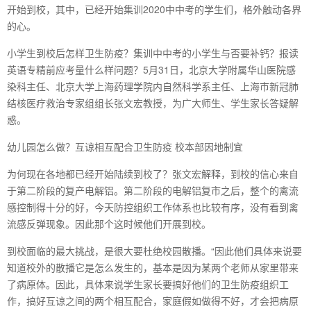
开始到校，其中，已经开始集训2020中中考的学生们，格外触动各界
的心。
小学生到校后怎样卫生防疫？集训中中考的小学生与否要补钙？报读
英语专精前应考量什么样问题？5月31日，北京大学附属华山医院感
染科主任、北京大学上海药理学院内自然科学系主任、上海市新冠肺
结核医疗救治专家组组长张文宏教授，为广大师生、学生家长答疑解
惑。
幼儿园怎么做？互谅相互配合卫生防疫 校本部因地制宜
为何现在各地都已经开始陆续到校了？张文宏解释，到校的信心来自
于第二阶段的复产电解铝。第二阶段的电解铝复市之后，整个的禽流
感控制得十分的好，今天防控组织工作体系也比较有序，没有看到禽
流感反弹现象。因此那个这时候他们开展到校。
到校面临的最大挑战，是很大要杜绝校园散播。“因此他们具体来说要
知道校外的散播它是怎么发生的，基本是因为某两个老师从家里带来
了病原体。因此，具体来说学生家长要搞好他们的卫生防疫组织工
作，搞好互谅之间的两个相互配合，家庭假如做得不好，才会把病原