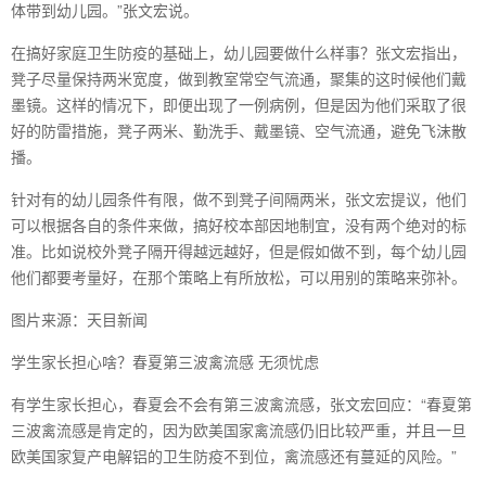
体带到幼儿园。”张文宏说。
在搞好家庭卫生防疫的基础上，幼儿园要做什么样事？张文宏指出，
凳子尽量保持两米宽度，做到教室常空气流通，聚集的这时候他们戴
墨镜。这样的情况下，即便出现了一例病例，但是因为他们采取了很
好的防雷措施，凳子两米、勤洗手、戴墨镜、空气流通，避免飞沫散
播。
针对有的幼儿园条件有限，做不到凳子间隔两米，张文宏提议，他们
可以根据各自的条件来做，搞好校本部因地制宜，没有两个绝对的标
准。比如说校外凳子隔开得越远越好，但是假如做不到，每个幼儿园
他们都要考量好，在那个策略上有所放松，可以用别的策略来弥补。
图片来源：天目新闻
学生家长担心啥？春夏第三波禽流感 无须忧虑
有学生家长担心，春夏会不会有第三波禽流感，张文宏回应：“春夏第
三波禽流感是肯定的，因为欧美国家禽流感仍旧比较严重，并且一旦
欧美国家复产电解铝的卫生防疫不到位，禽流感还有蔓延的风险。”