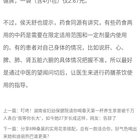
健脾，一袋（含4小包）仅2.67元。
不过，侯天舒也提示，药食同源有讲究，有些药食两
用的中药是需要在限定适用范围和一定剂量内使用
的。有的患者对自己身体的情况，比如说肝、心、
脾、肺、肾五脏六腑的具体情况把握不准，所以最好
是通过中医的望闻问切后，让医生来进行药膳茶饮使
用的指导。
上一篇：叮咚！湖南省妇幼保健院请你喝春天第一杯养生茶曾被千万
人表白“我等你长大”，如今她27岁长成这样，网友：告辞了
下一篇：分享8种桑葚的实用花茶搭配，总有一款适合你，好气色喝出
来她和迪丽热巴谁更美？