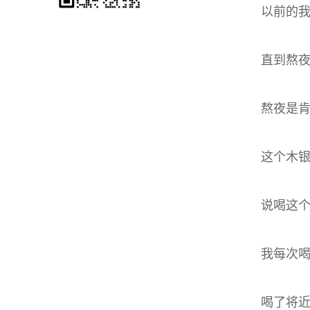
以前的
直到熬夜
熬夜是
这个木
说喝这
我每次
喝了将近