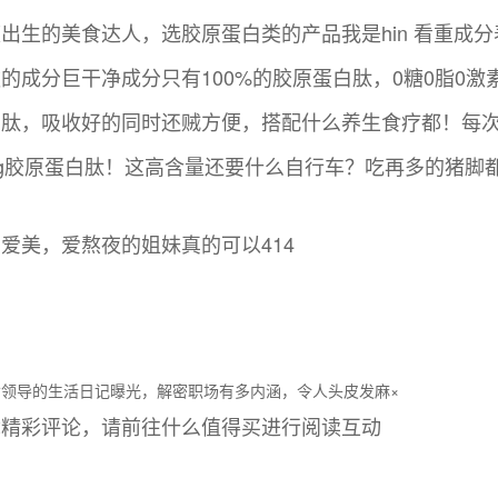
出生的美食达人，选胶原蛋白类的产品我是hin 看重成
的成分巨干净成分只有100%的胶原蛋白肽，0糖0脂0
肽，吸收好的同时还贼方便，搭配什么养生食疗都！每次
0mg胶原蛋白肽！这高含量还要什么自行车？吃再多的猪脚
爱美，爱熬夜的姐妹真的可以414
女领导的生活日记曝光，解密职场有多内涵，令人头皮发麻×
章精彩评论，请前往什么值得买进行阅读互动