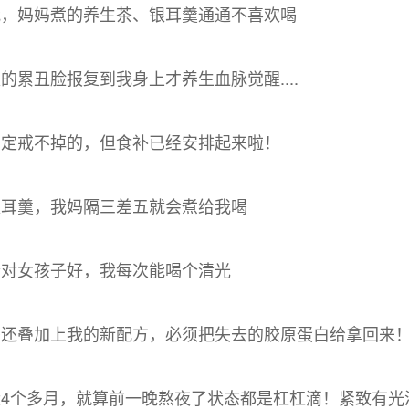
我，妈妈煮的养生茶、银耳羹通通不喜欢喝
的累丑脸报复到我身上才养生血脉觉醒....
肯定戒不掉的，但食补已经安排起来啦！
银耳羹，我妈隔三差五就会煮给我喝
个对女孩子好，我每次能喝个清光
喝还叠加上我的新配方，必须把失去的胶原蛋白给拿回来
4个多月，就算前一晚熬夜了状态都是杠杠滴！紧致有光