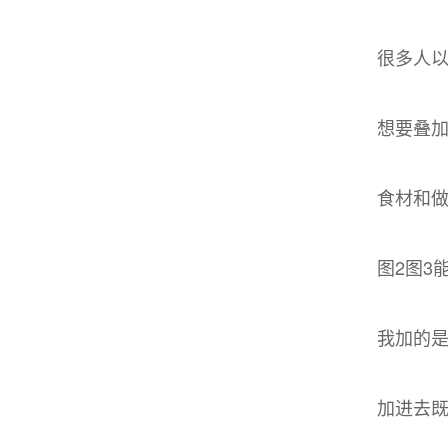
很多人
想要叠加
食材和
图2图3
我加的
加进去既