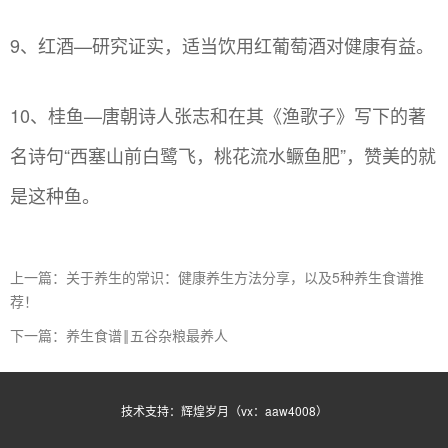
9、红酒—研究证实，适当饮用红葡萄酒对健康有益。
10、桂鱼—唐朝诗人张志和在其《渔歌子》写下的著
名诗句“西塞山前白鹭飞，桃花流水鳜鱼肥”，赞美的就
是这种鱼。
上一篇：关于养生的常识：健康养生方法分享，以及5种养生食谱推
荐！
下一篇：养生食谱‖五谷杂粮最养人
技术支持：辉煌岁月（vx：aaw4008）