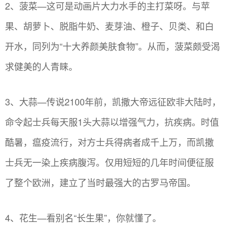
2、菠菜—这可是动画片大力水手的主打菜呀。与苹
果、胡萝卜、脱脂牛奶、麦芽油、橙子、贝类、和白
开水，同列为“十大养颜美肤食物”。从而，菠菜颇受渴
求健美的人青睐。
3、大蒜—传说2100年前，凯撒大帝远征欧非大陆时，
命令起士兵每天服1头大蒜以增强气力，抗疾病。时值
酷暑，瘟疫流行，对方士兵得病者成千上万，而凯撒
士兵无一染上疾病腹泻。仅用短短的几年时间便征服
了整个欧洲，建立了当时最强大的古罗马帝国。
4、花生—看别名“长生果”，你就懂了。