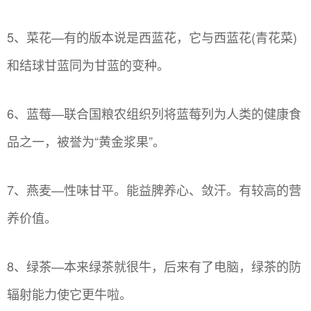
5、菜花—有的版本说是西蓝花，它与西蓝花(青花菜)
和结球甘蓝同为甘蓝的变种。
6、蓝莓—联合国粮农组织列将蓝莓列为人类的健康食
品之一，被誉为“黄金浆果”。
7、燕麦—性味甘平。能益脾养心、敛汗。有较高的营
养价值。
8、绿茶—本来绿茶就很牛，后来有了电脑，绿茶的防
辐射能力使它更牛啦。