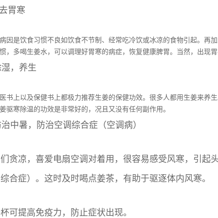
、去胃寒
病因是饮食习惯不良如饮食不节制、经常吃冷饮或冰凉的食物引起。再加
惯，多喝生姜水，可以调理好胃寒的病症，恢复健康脾胃。当然，出现胃
寒除湿，养生
医书上以及保健书上都极力推荐生姜的保健功效。很多人都用生姜来养生
姜驱寒除温的功效是非常好的，况且又没有任何副作用。
天防治中暑，防治空调综合症（空调病）
人们贪凉，喜爱电扇空调对着用，很容易感受风寒，引起
调综合症）。这时及时喝点姜茶，有助于驱逐体内风寒。
一杯可提高免疫力，防止症状出现。