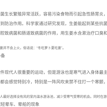
细菌生长繁殖异常活跃，容易污染食物而引起急性肠胃炎
起到防治作用。科学家通过研究发现，生姜能起到某些抗
口腔致病菌和肠道致病菌的作用，用生姜水含漱治疗口臭
姜并不会上火，俗话说：“冬吃萝卜夏吃姜”。
必备
一件现代人很重要的运动，但是游泳也是寒气进入身体最
，都会感觉特别冷，特别是一阵风吹来禁不住打一个寒颤
人最好选择没有风的室内温水游泳池，减少受寒气受寒的机会。同时在游
减轻晕车、晕船的现象