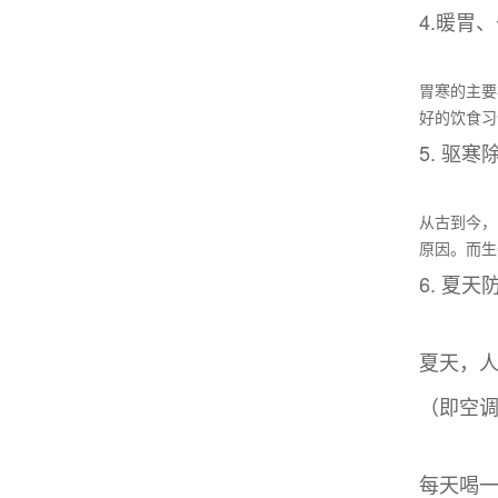
4.暖胃
胃寒的主要
好的饮食习
5. 驱
从古到今，
原因。而生
6. 夏
夏天，
（即空
每天喝