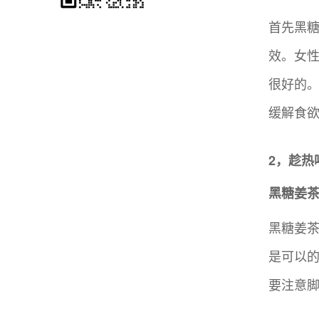
首先黑
效。女
很好的
缓解食
2，趁热
黑糖姜
黑糖姜
是可以
要注意