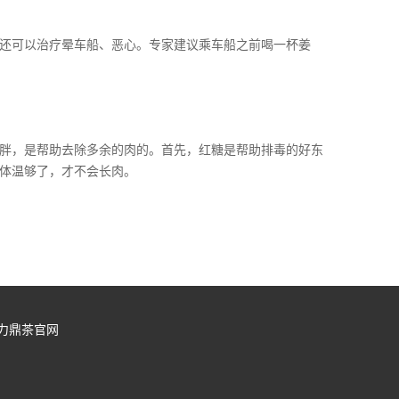
还可以治疗晕车船、恶心。专家建议乘车船之前喝一杯姜
胖，是帮助去除多余的肉的。首先，红糖是帮助排毒的好东
体温够了，才不会长肉。
力鼎茶官网