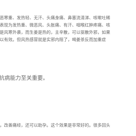
恶寒重、发热轻、无汗、头痛身痛、鼻塞流清涕、咳嗽吐稀
表现为发热重、微恶风、头胀痛、有汗、咽喉红肿疼痛、咳
是风寒外袭，而生姜是热的，主辛散，可以驱散外邪，如果
以有效。但风热感冒就是实邪内阻了，喝姜茶反而加重症
身抗病能力至关重要。
，改善痛经，还可以助孕。这个效果是非常好的。很多回头