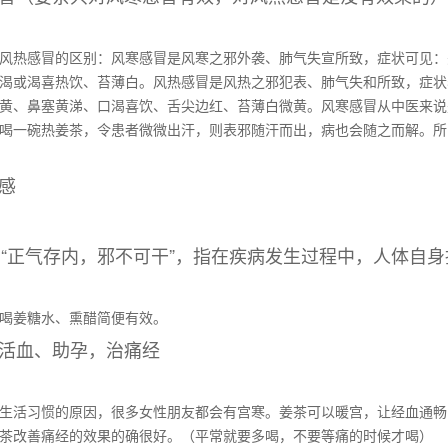
风热感冒的区别：风寒感冒是风寒之邪外袭、肺气失宣所致，症状可见：
渴或渴喜热饮、苔薄白。风热感冒是风热之邪犯表、肺气失和所致，症状
黄、鼻塞黄涕、口渴喜饮、舌尖边红、苔薄白微黄。风寒感冒从中医来说
喝一碗热姜茶，令患者微微出汗，则表邪随汗而出，病也会随之而解。所
流感
“正气存内，邪不可干”，指在疾病发生过程中，人体自
喝姜糖水、熏醋简便有效。
、活血、助孕，治痛经
生活习惯的原因，很多女性朋友都会有宫寒。姜茶可以暖宫，让经血通畅
茶改善痛经的效果的确很好。（平常就要多喝，不要等痛的时候才喝）