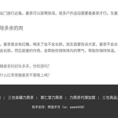
出门旅行必备。姜茶可以驱寒除湿，很多户外运动需要备姜茶才行。生姜
去除多余的肉
，姜茶里含有红糖，喝多了会不会长胖。其实我要告诉大家，姜茶不会长
会长胖。然后是姜的作用，会帮助你排除体内的寒气，帮助你保持体温。
糖姜茶的好处多多，你知道吗？
什么红枣黑糖姜茶不要晚上喝？
茶
三也金罐力鼎茶
聚仁堂力鼎茶
力鼎茶代理加盟
三也真品
|
|
|
|
技术支持：辉煌岁月（vx：aaw4008）