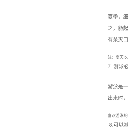
夏季，
之，能
有杀灭
注：夏天吃
7. 游泳
游泳是
出来时
喜欢游泳的
8.可以