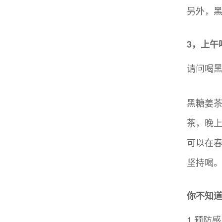
另外，
3，上午
请问喝
黑糖姜
茶，晚
可以在
坚持喝
你不知
1.预防