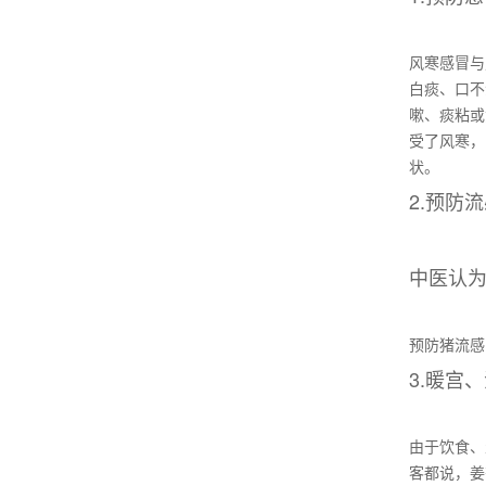
风寒感冒与
白痰、口不
嗽、痰粘或
受了风寒，
状。
2.预防
中医认为
预防猪流感
3.暖宫
由于饮食、
客都说，姜