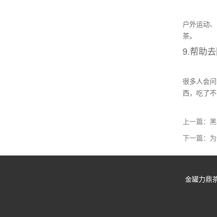
户外运动、
茶。
9.帮助
很多人会问
西，吃了不
上一篇：黑
下一篇：为
金罐力鼎