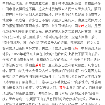
中的杰出代表。新中国成立以来，由于种种原因的局限，蒙顶山茶在
中国市场变得辉煌不再。这次大地震给雅安人民带来重大损失，蒙顶
山茶产区虽然也受到大地震的破坏，但不幸中的万幸是蒙顶山茶在大
地震中一夜成名，许多往日不曾听说蒙顶山茶的人，也通过媒体对灾
区的报道而得知蒙顶山茶。蒙顶山茶头顶诸多的中国
茶叶
之最，是历
代帝王将相享用的珍稀贡品，是达官贵人趋之若鹜的人间甘露，诸如
“扬子江中水，蒙山顶山茶”、“若叫陆羽持公论，应是人间第一茶”、
“蜀土茶称圣，蒙山味独珍”等传承千古的诗句，都展示着古代文人墨
客对蒙顶山茶的喜好之情，也显示了蒙顶山在古代
茶叶
中的绝对顶尖
地位。1958年毛泽东主席在中央的“成都会议”上品尝了蒙顶山茶后，
作出了“蒙山茶要发展，要和群众见面”的指示，但由于当时的计划经
济体制的影响，蒙顶山
茶叶
就一直没能走出去和群众见面。凡事皆有
缘，蒙顶山茶为什么会备受古代官僚贵族们的亲睐呢？仅仅是因为其
美味？这个答案在明朝就得以解开了。我国明代著名医学家李时珍在
《本草纲目》果部第三十二卷-果之四-茗就记载：“真茶性冷，惟雅州
蒙山出者温而主却疾”。这就告诉人们，
茶叶
本身是凉性的，而唯独蒙
顶山所产的茶是温性的，并能却疾。古代对疾与病的区分是“轻者为
疾，重者为病”，说明蒙顶山茶具有很好的治疗疾病的功效。近年来，
现代医学科研工作者们也对蒙顶山进行了深入的研究，如华西医科大