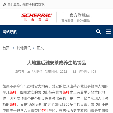
三也真品力鼎茶全球招商中...
网站导航
首页
其他资讯
正文
大地震后雅安茶成养生热销品
发布者：三也力鼎茶
发布时间：2022-11-12
访问量：1031
如果不是今年4.20雅安大地震，雅安的蒙顶山茶还依旧是鲜为人知的
平凡
茶叶
。四川雅安的蒙顶山茶在世界
茶叶
史上有着举足轻重的地
位，因为蒙顶山茶是茶祖吴理真种出来的，是世界上最早实现人工种
植的
茶叶
，又是“唐宋元明清”五个朝代1200多年的贡茶，蒙顶山还是
中国唯一包含六大茶类的
茶叶
产区，在古代历史中蒙顶山茶是中国茶