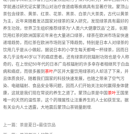
学就通过研究证实蒙顶山对治疗食道癌等疾病具有显著疗效。蒙顶山
茶包含绿茶、黄茶、红茶、花茶、黑茶、白茶六大茶类，古代以黄茶
为主，近年来随着发达国家对绿茶的深入研究，发现绿茶具有最好的
养生功效，世界卫生组织推荐绿茶为“人类六大健康饮品”之首，长期
饮用红茶的欧洲国家近年来也大量进口绿茶，绿茶在欧洲市场呈快速
递增趋势，而红茶在欧洲市场则呈下降趋势。特别是日本人对绿茶的
饮用几乎是从小做起，据说日本的小学生每天都喝一杯绿茶，因而日
本几乎没有40岁以下的癌症患者。还有绿茶的抗辐射功效也是令人称
奇的，在上世纪50年代的日本广岛核辐射的许多幸存者相继死于白血
病和癌症，而很多搬到
茶叶
产区并大量饮用绿茶的人却活了下来，并
且体质良好。随着我们国家的科技快速发展，也随之带来了空气污
染、电磁辐射、食品安全等问题，因而人们开始关注如何赢得身体健
康，这就是我们现在常说的养生之道了。蒙顶山茶是中国
茶叶
王国里
唯一的天然的温性茶，这个药理属性让注重养生的人士如获至宝。据
有关业内人士透露，大地震后蒙顶山茶销量剧增.
上一篇：茶是夏日=最佳饮品