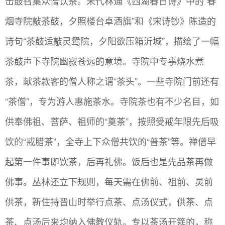
击鼓召集众僧饮茶。宋代林通《西湖春日诗》中的“春
烟寺院敲茶鼓，夕照楼台卓酒旗”和《宋诗钞》陈造的
诗句“茶鼓适敲灵鸳院，夕阳欲压箱沂城”，描绘了一幅
茶鼓声下寺院幽寂苍远的意境。寺院中专事烧水煮
茶，献茶款客的僧人称之谓“茶头”。一些寺院门前还有
“茶僧”，专为游人惠施茶水。寺院茶也有不少名目，如
供奉佛祖、菩萨、祖师的“奠茶”，按照受戒年限先后吸
饮的“戒腊茶”，全寺上下众僧共饮的“普茶”等。禅僧早
起第一件事即饮茶，后再礼佛。饭后也是先品茶再做
佛事。丛林还立下规则，每天需在佛前、祖前、灵前
供茶，新住持晋山时举行点茶、点汤仪式，供茶、点
茶、点汤后来均纳入佛教仪轨。专以茶汤开筵的，称