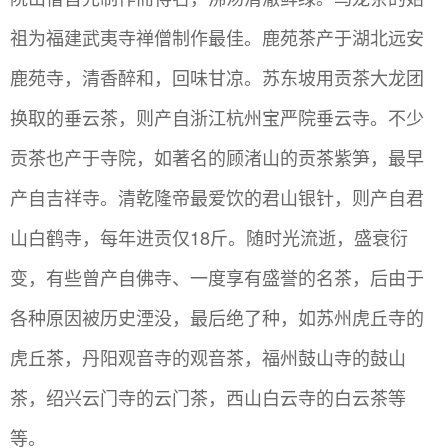
祖为福建武夷寺禅僧制作最佳。鹿苑茶产于湖北远安
鹿苑寺，清香醉和，回味甘凉。苏东坡用贡茶大龙团
换取的垂云茶，则产自浙江杭州宝严院垂云寺。不少
贡茶也产于寺院，如著名的顾渚山的贡茶紫笋，最早
产自吉祥寺。清乾隆帝最爱饮的君山银针，则产自君
山白鹤寺，每年进贡仅18斤。随时光流逝，盛衰衍
变，有些曾产自佛寺、一度享有盛誉的名茶，后由于
各种原因被历史湮没，最后绝了种，如苏州虎丘寺的
虎丘茶，丹阳观音寺的观音茶，福州鼓山寺的鼓山
茶，绍兴云门寺的云门茶，西山白云寺的白云茶等
等。