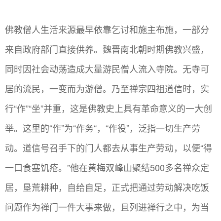
佛教僧人生活来源最早依靠乞讨和施主布施，一部分
来自政府部门直接供养。魏晋南北朝时期佛教兴盛，
同时因社会动荡造成大量游民僧人流入寺院。无寺可
居的流民，一变而为游僧。乃至禅宗四祖道信时，实
行“作”“坐”并重，这是佛教史上具有革命意义的一大创
举。这里的“作”为“作务“，“作役”，泛指一切生产劳
动。道信号召手下的门人都去从事生产劳动，以便“得
一口食塞饥疮。”他在黄梅双峰山聚结500多名禅众定
居，垦荒耕种，自给自足，正式把通过劳动解决吃饭
问题作为禅门一件大事来做，且列进禅行之中，为当