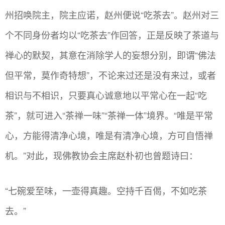
州招唤院主，院主应诺，赵州便说“吃茶去”。赵州对三
个不同身份者均以“吃茶去”作回答，正是反映了茶道与
禅心的默契，其意在消除学人的妄想分别，即谓“佛法
但平常，莫作奇特想”，不论来过还是没有来过，或者
相识与不相识，只要真心诚意地以平常心在一起“吃
茶”，就可进入“茶禅一味”“茶禅一体”境界。“唯是平常
心，方能得清净心境，唯是有清净心境，方可自悟禅
机。”对此，现佛教协会主席赵朴初也曾题诗曰：
“七碗爱至味，一壶得真趣。空持千百偈，不如吃茶
去。”