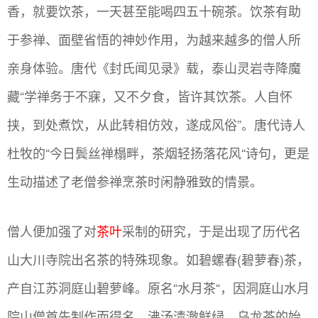
香，就要饮茶，一天甚至能喝四五十碗茶。饮茶有助
于参禅、面壁省悟的神妙作用，为越来越多的僧人所
亲身体验。唐代《封氏闻见录》载，泰山灵岩寺降魔
藏“学禅务于不寐，又不夕食，皆许其饮茶。人自怀
挟，到处煮饮，从此转相仿效，遂成风俗”。唐代诗人
杜牧的“今日鬓丝禅榻畔，茶烟轻扬落花风“诗句，更是
生动描述了老僧参禅烹茶时闲静雅致的情景。
僧人便加强了对
茶叶
采制的研究，于是出现了历代名
山大川寺院出名茶的特殊现象。如碧螺春(碧萝春)茶，
产自江苏洞庭山碧萝峰。原名“水月茶“，因洞庭山水月
院山僧首先制作而得名，沸汤清澈鲜绿。乌龙茶的始