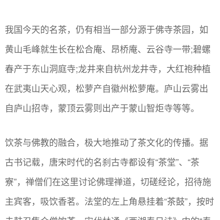
我国今天的名茶，仍有相当一部分源于佛寺茶园，如
黄山毛峰就生长在松合庵、昂桥庵、云谷寺一带;碧螺
春产于东山洞庭寺;龙井来自杭州龙井寺，大红袍种植
在武夷山天心观，松萝产自徽州松萝庵。庐山云雾出
自庐山招寺，蒙顶云雾则出产于蒙山智炬寺等等。
饮茶与佛教的融合，极大地推动了茶文化的传播。据
古书记载，唐宋时代的名刹古寺都设有“茶堂”、“茶
寮”，禅僧们在这里讨论佛理禅道，切磋经论，招待施
主宾客，吸饮香茗。法堂的左上角悬挂着“茶鼓”，按时