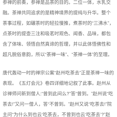
参禅的前奏，参禅是品茶的目的。二位一体，水乳交
融。茶禅共同追求的是精神境界的提纯与升华。整个
茶事过程，如碾茶时的轻拉慢推，煮茶时的“三沸水”，
点茶时的提壶三注和吸茗时观色、闻香、品味，都包
含了体味、领悟自然真谛的哲理，并以此体悟佛性和
超凡脱俗意韵，所以“茶禅一味”、“茶禅一体”的至理。
唐代轰动一时的禅宗公案“赵州吃茶去”正是茶禅一味的
表现。《五灯会元》卷四详细地记叙了此事。赵州从
诊禅师问新到僧人:“曾到此间么?”答“曾到。”赵州说“吃
茶去!”又问一僧人，答“不曾到。”赵州又说“吃茶去!”院
主问“为什么到也云‘吃茶去，不曾到也云‘吃茶去’?”赵