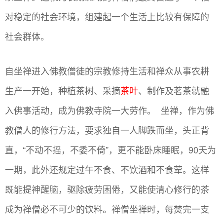
对稳定的社会环境，组建起一个生活上比较有保障的
社会群体。
自坐禅进入佛教僧徒的宗教修持生活和禅众从事农耕
生产一开始，种植茶树、采摘
茶叶
、制作及茗茶就融
入佛事活动，成为佛教寺院一大劳作。 坐禅，作为佛
教僧人的修行方法，要求独自一人脚跌而坐，头正背
直，“不动不摇，不委不倚”，更不能卧床睡眠，90夭为
一期，此外还规定过午不食、不饮酒和不食荤。这样
既能提神醒脑，驱除疲劳困倦，又能使清心修行的茶
成为禅僧必不可少的饮料。禅僧坐禅时，每焚完一支