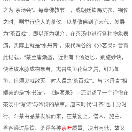
之为“茶汤会”。每奉佛教节日，或朝廷钦赐丈衣、锡仗
之时，则举行盛大的茶仪。以茶敬佛到了宋代，发展
为“茶百戏”，即以茶为媒介，在茶汤中进行各种物象表
演，实际上就是“水丹青”。宋代陶谷的《外茗录》曾有
此记载，“茶至唐渐盛，近世有下汤运匕，别施妙诀，
使汤纹水脉成物象者，禽兽虫鱼花草之属，纤巧如
鱼，但须臾就散灭。时人谓之‘茶百戏’”。与“水丹青”相
媲美的是“水书法”。《蚌茗录》中还讲述了一个禅僧在
茶汤中“写诗”与吟诗的故事。唐宋时代“斗茶”也十分时
行。斗茶由品茶发展而来，在茶宴上，僧人、施主、
香客通过品饮、鉴评各种
茶叶
质量，决出高低，故又