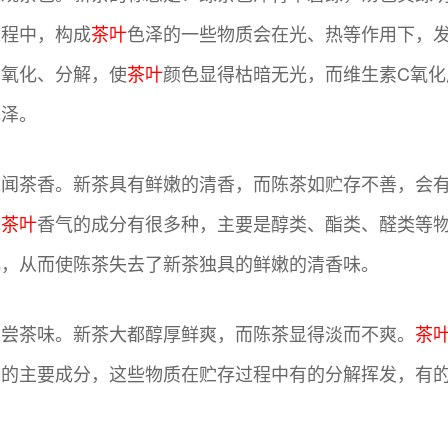
过程中，构成
茶叶
色泽的一些物质会在光、热等作用下，
素氧化、分解，使
茶叶
颜色显得枯暗无光，而维生素C氧
色泽。
以闻茶香。新茶具有鲜嫩的清香，而陈茶如贮存不善，会
成
茶叶
香气的成分有很多种，主要是醇类、酯类、醛类等
化，从而使陈茶失去了新茶独具的鲜嫩的清香味。
以尝茶味。新茶大都醇厚鲜爽，而陈茶显得淡而不爽。
茶
味的主要成分，这些物质在贮存过程中有的分解挥发，有