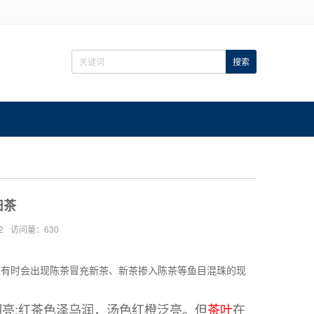
旧茶
2
访问量：630
上有时会出现陈茶冒充新茶、新茶掺入陈茶等鱼目混珠的现
亮;红茶色泽乌润，汤色红橙泛亮。但
茶叶
在