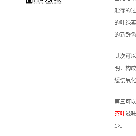
贮存的
的叶绿
的新鲜
其次可
明，构
缓慢氧
第三可
茶叶
滋
少。