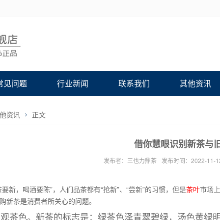
常见问题
行业新闻
联系我们
其他资讯
他资讯
正文
借你慧眼识别新茶与
发布者：三也力鼎茶
发布时间：2022-11-1
茶要新，喝酒要陈”，人们品茶都有“抢新”、“尝新”的习惯，但是
茶叶
市场
购新茶是消费者所关心的问题。
观茶色。新茶的标志是：绿茶色泽青翠碧绿，汤色黄绿明