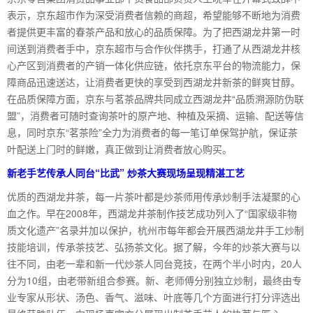
表示，京东超市作为深受消费者信赖的商超，希望能够不断地为消费
者提供更丰富的春茶产品和放心的品质保障。为了把西湖龙井第一时
间送到消费者手中，京东超市与合作伙伴携手，打通了从西湖龙井核
心产区到消费者的产销一体化供应链，依托京东平台的物流能力，保
障商品迅速送达，让消费者更快的享受到西湖龙井新茶的鲜爽甘醇。
在品质保障方面，京东与茗茶品牌共同成立西湖龙井“品质溯源防伪联
盟”，消费者可随时查询茶叶的原产地、种植及采摘、运输、配送等信
息，同时京东“茗茶险”全力为消费者的每一笔订单保驾护航，保证茶
叶配送上门时的鲜嫩，真正做到让消费者放心购买。
新老手艺传承人同台“比武” 炒茶大赛现场呈现精湛工艺
优质的西湖龙井茶，每一片茶叶都是炒茶师用传承炒制手法凝聚的心
血之作。早在2008年，西湖龙井茶制作技艺成功列入了“国家级非物
质文化遗产”名录并加以保护，杭州市每年都会开展西湖龙井手工炒制
技能培训，传承茶技艺、弘扬茶文化。据了解，今年的炒茶大赛与以
往不同，由老一辈和新一代炒茶人同台竞技，在两个半小时内，20人
分为10组，由老带新组合参赛。新、老师傅分别独立炒制，最终由专
业专家从形状、汤色、香气、滋味、叶底等几个方面进行打分评选出