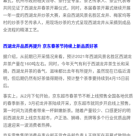
幕式，杭州市政府相关领导、茶行业专家、茶艺传承人、茶企代表等
共同见证了西湖龙井春茶开幕仪式，同时，本届春茶开幕式继续开展
一年一度的西湖龙井炒茶大赛，来自西湖风景名胜区龙井、梅家坞等
村的炒茶手艺传承人，用现场炒茶的方式呈现西湖龙井从采摘到成品
全流程的精湛工艺。
西湖龙井品质再提升 京东春茶节持续上新品质好茶
据介绍，从前期已开采情况来看，预计2021年西湖风景名胜区西湖龙
井茶产量在160吨左右。同时，今年天气有利于西湖龙井茶生长和采
摘，西湖龙井茶的香气、滋味都比去年有所提升，虽然现在已临近清
明，但后期仍然有好茶值得期待，预计整个茶季要持续到4月15日前
后。
事实上，从2月下旬开始，京东超市春茶节不断上线预售全国各地优质
的春季新茶，3月初龙井茶陆续开采，京东超市就同步开启线上预售，
第一时间为消费者带来一杯鲜嫩新茶。随着产量较少、口感更好的明
前西湖龙井上线京东超市，卢正浩、狮峰、贡牌等多个行业优质品牌
迅速迎来一波消费者热捧。
京东零售集团消费品事业部干货食品部负责人王晓军在开幕式致辞中