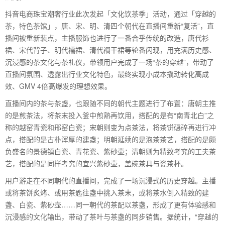
抖音电商珠宝潮奢行业此次发起「文化饮茶季」活动，通过「穿越的
茶，特色茶馆」，唐、宋、明、清四个朝代在直播间重新“复活”，直
播间被重新装点，主播服饰也进行了一番合乎传统的改造，唐代衫
裙、宋代背子、明代襦裙、清代襴干裙等轮番闪现，用充满历史感、
沉浸感的茶文化与茶礼仪，带领用户完成了一场“茶的穿越”，带动了
直播间氛围、透露出行业文化特色，最终实现小成本撬动转化高成
效、GMV 4倍高爆发的理想效果。
直播间内的茶与茶盏，也跟随不同的朝代主题进行了布置：唐朝主推
的是煎茶法，将茶末投入釜中煎熟再饮用，搭配的是有“南青北白”之
称的越窑青瓷和邢窑白瓷；宋朝则变为点茶法，将茶饼碾碎再进行冲
点，搭配的是古朴浑厚的建盏；明朝延续的是泡茶茶艺，搭配的是颇
负盛名的景德镇白瓷、青花瓷、紫砂壶；清朝则为精致考究的工夫茶
艺，搭配的是同样考究的宜兴紫砂壶，盖碗茶具与瓷茶杯。
用户游走在不同朝代的直播间，完成了一场沉浸式的历史穿越。主播
或将茶饼炙烤、或用茶匙往盏中挑入茶末，或将茶水倒入精致的建
盏、白瓷、紫砂壶……同一朝代的茶配以茶盏，形成了更有体验感和
沉浸感的文化输出，带动了茶叶与茶盏的同步销售。据统计，“穿越的