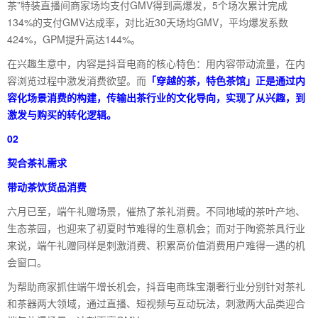
茶”特装直播间商家场均支付GMV得到高爆发，5个场次累计完成
134%的支付GMV达成率，对比近30天场均GMV，平均爆发系数
424%，GPM提升高达144%。
在兴趣生意中，内容是抖音电商的核心特色：用内容带动流量，在内
容浏览过程中激发消费欲望。而
「穿越的茶，特色茶馆」正是通过内
容化场景消费的构建，传输出茶行业的文化导向，实现了从兴趣，到
激发与购买的转化逻辑。
02
契合茶礼需求
带动茶饮货品消费
六月已至，端午礼赠场景，催热了茶礼消费。不同地域的茶叶产地、
生态茶园，也迎来了初夏时节难得的生意机会；而对于陶瓷茶具行业
来说，端午礼赠同样是刺激消费、积累高价值消费用户难得一遇的机
会窗口。
为帮助商家抓住端午增长机会，抖音电商珠宝潮奢行业分别针对茶礼
和茶器两大领域，通过直播、短视频与互动玩法，刺激两大品类迎合