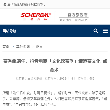
三也真品力鼎茶全球招商中...
网站导航
首页
其他资讯
正文
茶香飘端午，抖音电商「文化饮茶季」缔造茶文化“点
金术”
发布者：三也力鼎茶
发布时间：2022-11-11
访问量：582
所谓「端午临中夏，时清日复长」，端午时节，天气炎热，除了吃粽
子、采草药、悬挂艾草菖蒲之外，人们还喜欢用饮茶来消解暑气，“端
午茶”、“午时茶”的习俗也延续至今。