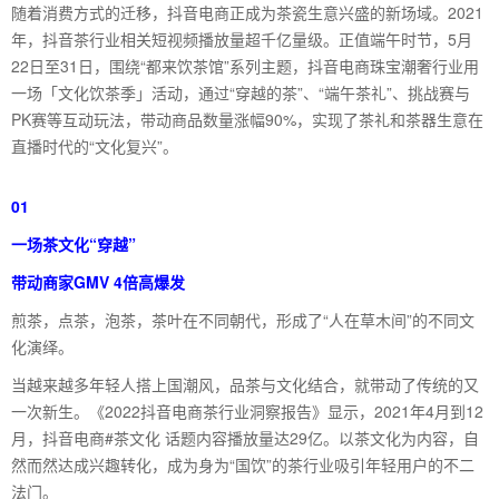
随着消费方式的迁移，抖音电商正成为茶瓷生意兴盛的新场域。2021
年，抖音茶行业相关短视频播放量超千亿量级。正值端午时节，5月
22日至31日，围绕“都来饮茶馆”系列主题，抖音电商珠宝潮奢行业用
一场「文化饮茶季」活动，通过“穿越的茶”、“端午茶礼”、挑战赛与
PK赛等互动玩法，带动商品数量涨幅90%，实现了茶礼和茶器生意在
直播时代的“文化复兴”。
01
一场茶文化“穿越”
带动商家GMV 4倍高爆发
煎茶，点茶，泡茶，茶叶在不同朝代，形成了“人在草木间”的不同文
化演绎。
当越来越多年轻人搭上国潮风，品茶与文化结合，就带动了传统的又
一次新生。《2022抖音电商茶行业洞察报告》显示，2021年4月到12
月，抖音电商#茶文化 话题内容播放量达29亿。以茶文化为内容，自
然而然达成兴趣转化，成为身为“国饮”的茶行业吸引年轻用户的不二
法门。