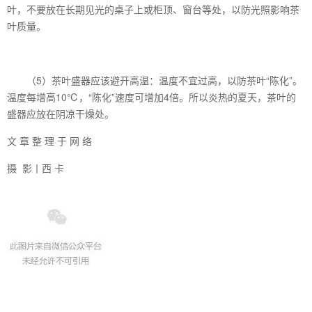
叶，不要放在长期见光的桌子上或柜顶、窗台等处，以防光照影响茶
叶质量。
（5）茶叶盛器应该避开高温：温度不宜过高，以防茶叶“陈化”。
温度每增高10℃，“陈化”速度可增加4倍。所以炎热的夏天，茶叶的
盛器应放在阴凉干燥处。
文 章 整 理 于 网 络
摄 影丨西 卡