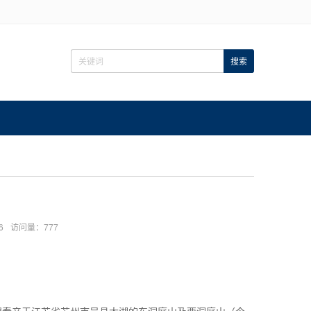
6
访问量：777