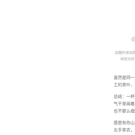
虽然是同一
工的茶叶，
总结：一杯
气干茶闻着
也不那么细
感恩有你山
左手茶农，