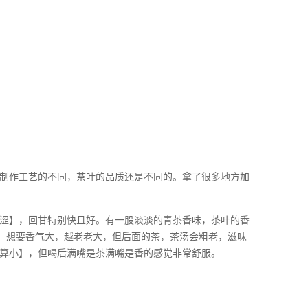
制作工艺的不同，茶叶的品质还是不同的。拿了很多地方加
涩】，回甘特别快且好。有一股淡淡的青茶香味，茶叶的香
绍，想要香气大，越老老大，但后面的茶，茶汤会粗老，滋味
算小】，但喝后满嘴是茶满嘴是香的感觉非常舒服。