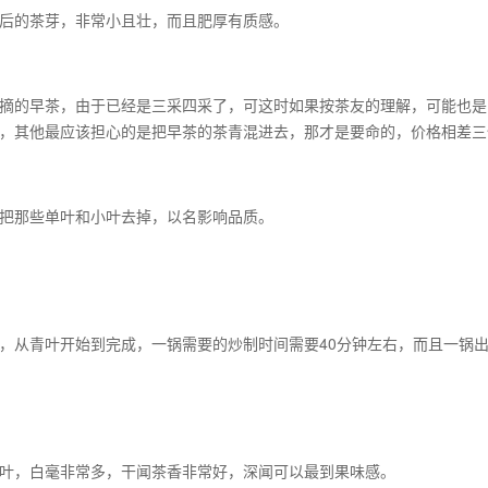
后的茶芽，非常小且壮，而且肥厚有质感。
摘的早茶，由于已经是三采四采了，可这时如果按茶友的理解，可能也是
，其他最应该担心的是把早茶的茶青混进去，那才是要命的，价格相差三
把那些单叶和小叶去掉，以名影响品质。
，从青叶开始到完成，一锅需要的炒制时间需要40分钟左右，而且一锅
叶，白毫非常多，干闻茶香非常好，深闻可以最到果味感。