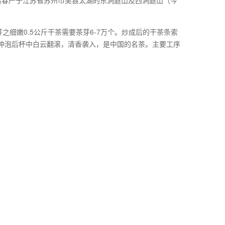
螺春产于江苏省苏州市吴县太湖的东洞庭山及西洞庭山（今
之细嫩0.5公斤干茶需要茶芽6-7万个。炒成后的干茶条索
茶冲泡后杯中白云翻滚，清香袭入，是中国的名茶。主要工序