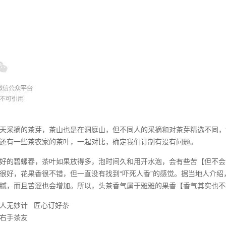
天采摘的茶芽，茶山也是在洞庭山，但不同人的采摘和对茶芽精选不同，
还有一些茶农家的茶叶，一起对比，确定我们订制有没有问题。
好的碧螺春，茶叶如果放得多，泡时间久和用开水泡，会有些苦【但不会
很好，花果香很不错，但一直没有找到“吓死人香”的感觉。据当地人介
腻，而且苦涩也会增加。所以，头茶香气属于雅雅的果香【香气其实也不
人无妙计 匠心订好茶
右手茶友