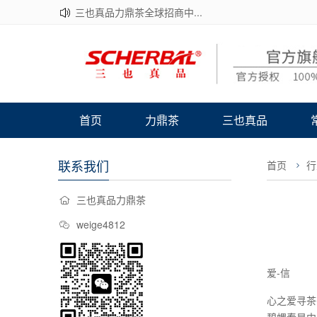
三也真品力鼎茶全球招商中...
首页
力鼎茶
三也真品
联系我们
首页
行
三也真品力鼎茶
weige4812
爱-信
心之爱寻茶