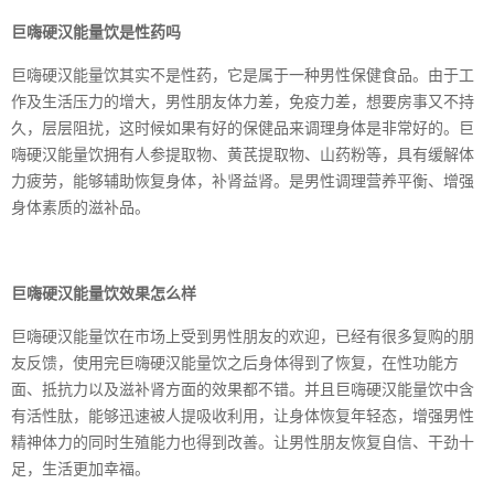
巨嗨硬汉能量饮是性药吗
巨嗨硬汉能量饮其实不是性药，它是属于一种男性保健食品。由于工
作及生活压力的增大，男性朋友体力差，免疫力差，想要房事又不持
久，层层阻扰，这时候如果有好的保健品来调理身体是非常好的。巨
嗨硬汉能量饮拥有人参提取物、黄芪提取物、山药粉等，具有缓解体
力疲劳，能够辅助恢复身体，补肾益肾。是男性调理营养平衡、增强
身体素质的滋补品。
巨嗨硬汉能量饮效果怎么样
巨嗨硬汉能量饮在市场上受到男性朋友的欢迎，已经有很多复购的朋
友反馈，使用完巨嗨硬汉能量饮之后身体得到了恢复，在性功能方
面、抵抗力以及滋补肾方面的效果都不错。并且巨嗨硬汉能量饮中含
有活性肽，能够迅速被人提吸收利用，让身体恢复年轻态，增强男性
精神体力的同时生殖能力也得到改善。让男性朋友恢复自信、干劲十
足，生活更加幸福。