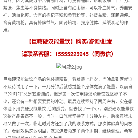
营养。因为其成分中含有咖啡粉，可提神醒脑，帮助缓解工作压力、
紧张、焦虑等不良情绪。同时还含有红枣粉，可以补血补气，养血安
神，活血化瘀。含有的枸杞子粉和桑葚粉等，补肾益精，润肠通便。
含有黄精粉，具有补脾益气、固肾培精、强身健体、延缓衰老的作
用。
【巨嗨硬汉能量饮】购买/咨询/批发
请联系客服：15555225945（同微信）
巨嗨硬汉能量饮产品的包装很精致，看着很上档次，当晚拿到家就迫
不及待试用了一下，十几分钟后就感觉整个身体充满了能量，以前自
己的“叮叮”总是软踏踏的，但是第一次使用硬汉能量饮就坚挺了不
少，还会有一种想要爱爱的冲动。最后连续坚持了两周左右，实在想
体验下用完硬汉能量饮 后的感受，就去找了一个小，别说硬汉能量饮
这款产品果然不一般，当时一口气就坚持了十分钟左右，后来意犹未
尽又做了一次，临走时对方还加了我的联系方式，那次体验真的爽极
了。看到效果这么明显，就又连着预定了两个周期，继续调理，希望
自己能够彻底告别“快男”的称号。