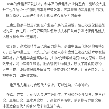
18年的保健品研发技术，和丰富的保健品产业链整合，能够极大提
升三也生物企业资源利用率与经营效率，因其显著的差异化特征使对
手难以模仿，从而被企业视为构建核心竞争力的重器。
三也生物很早就意识到全产业链布局的重要性，踏出涉足保健品领
域的第一步之后，公司管理团队便带领技术团队着手进行保健品新技
术研发和全产业链布局。
据了解，高浓缩精华三也真品力鼎茶，是由中医三代传承的独特配
方，历经23道工艺，以先进的高浓缩人参和鹿茸生物提取技术萃取精
华滋补，产品精华含量高浓缩，其中2克精华就需要200克原料，滋补
效果好，将中医养生理念，融合现代生物科技，研发了药食同源的中
医养生茶，能快速缓解身体疲劳，快速恢复精气神，让爱更持久，提
神更有力，调理效果好。
三也真品力鼎茶符合现代人需求，可以速溶，温水冲饮。
在饮用方式上，研发人员注重适用性，力鼎茶茶萃开创者，冷萃即
饮，直接口饮，温水冲饮均可，高营养易吸收，随身携带方便饮用，
非常适合现代人的身体需求和生活节奏。