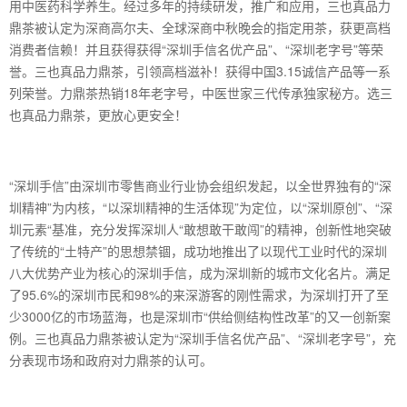
用中医药科学养生。经过多年的持续研发，推广和应用，三也真品力
鼎茶被认定为深商高尔夫、全球深商中秋晚会的指定用茶，获更高档
消费者信赖！并且获得获得“深圳手信名优产品”、“深圳老字号”等荣
誉。三也真品力鼎茶，引领高档滋补！获得中国3.15诚信产品等一系
列荣誉。力鼎茶热销18年老字号，中医世家三代传承独家秘方。选三
也真品力鼎茶，更放心更安全！
“深圳手信”由深圳市零售商业行业协会组织发起，以全世界独有的“深
圳精神”为内核，“以深圳精神的生活体现”为定位，以“深圳原创”、“深
圳元素“基准，充分发挥深圳人“敢想敢干敢闯”的精神，创新性地突破
了传统的“土特产”的思想禁锢，成功地推出了以现代工业时代的深圳
八大优势产业为核心的深圳手信，成为深圳新的城市文化名片。满足
了95.6%的深圳市民和98%的来深游客的刚性需求，为深圳打开了至
少3000亿的市场蓝海，也是深圳市“供给侧结构性改革”的又一创新案
例。三也真品力鼎茶被认定为“深圳手信名优产品”、“深圳老字号”，充
分表现市场和政府对力鼎茶的认可。