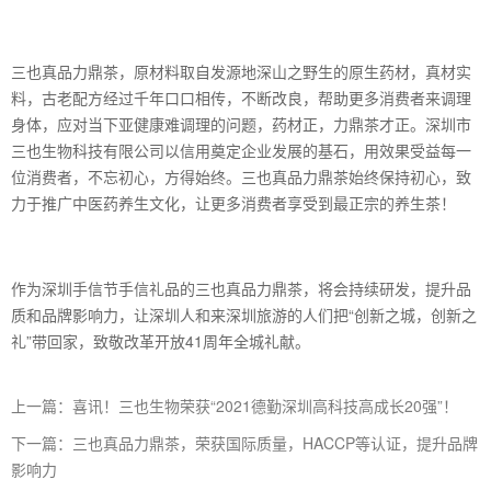
三也真品力鼎茶，原材料取自发源地深山之野生的原生药材，真材实
料，古老配方经过千年口口相传，不断改良，帮助更多消费者来调理
身体，应对当下亚健康难调理的问题，药材正，力鼎茶才正。深圳市
三也生物科技有限公司以信用奠定企业发展的基石，用效果受益每一
位消费者，不忘初心，方得始终。三也真品力鼎茶始终保持初心，致
力于推广中医药养生文化，让更多消费者享受到最正宗的养生茶！
作为深圳手信节手信礼品的三也真品力鼎茶，将会持续研发，提升品
质和品牌影响力，让深圳人和来深圳旅游的人们把“创新之城，创新之
礼”带回家，致敬改革开放41周年全城礼献。
上一篇：喜讯！三也生物荣获“2021德勤深圳高科技高成长20强”！
下一篇：三也真品力鼎茶，荣获国际质量，HACCP等认证，提升品牌
影响力