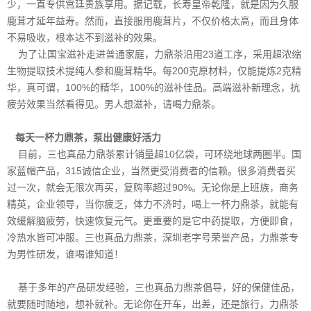
少，一直专供宫廷贵族享用。据记载，长寿皇帝乾隆，就是因为久服
鹿茸才延年益寿。然而，直接服用鹿茸片，不仅价格太高，而且身体
不易吸收，根本达不到滋补的效果。
为了让国宝滋补走进普通家庭，力鼎茶沿用23道工序，采用超浓缩
生物提取技术提纯人参和鹿茸精华。每200克原材料，仅能提炼2克精
华，真可谓，100%的精华，100%的滋补佳品。高端滋补新理念，抗
疲劳效果当然看得见。男人想滋补，请喝力鼎茶。
每天一杯力鼎茶，泵出健康好活力
目前，三也真品力鼎茶累计销量超10亿袋，可环绕地球两圈半。国
家蓝帽产品，315诚信企业，当然更受消费者的信赖。很多消费者买
过一次，就会无限次再买，复购率超过90%。无论你是上班族，商务
精英，企业领导，当你疲乏，体力不济时，喝上一杯力鼎茶，就能有
效缓解脑疲劳，快速恢复元气。更重要的是它中药提取，方便即食，
冷热水皆可冲服。三也真品力鼎茶，深圳老字号荣誉产品，力鼎茶专
为男性研发，谁喝谁知道！
基于多年的产品研发经验，三也真品力鼎茶倡导，好的保健佳品，
就要随时随地，想补就补。无论你在开车，出差，还是旅行，力鼎茶