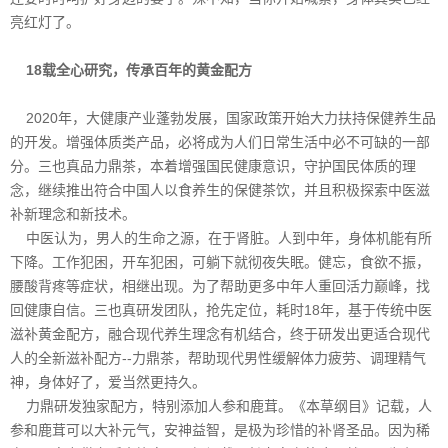
亮红灯了。
18载全心研究，传承百年的黄金配方
2020年，大健康产业蓬勃发展，国家政策开始大力扶持保健养生品
的开发。增强体质类产品，必将成为人们日常生活中必不可缺的一部
分。三也真品力鼎茶，本着增强国民健康意识，守护国民体质的理
念，继续推出符合中国人以食养生的保健茶饮，并且积极探索中医滋
补新理念和新技术。
中医认为，男人的生命之源，在于肾脏。人到中年，身体机能有所
下降。工作犯困，开车犯困，可躺下就彻夜失眠。健忘，食欲不振，
腰酸背疼等症状，相继出现。为了帮助更多中年人重回活力巅峰，找
回健康自信。三也真研发团队，抢先定位，耗时18年，基于传统中医
滋补黄金配方，融合现代养生理念有机结合，终于研发出更适合现代
人的全新滋补配方--力鼎茶，帮助现代男性缓解体力疲劳、调理精气
神，身体好了，爱当然更持久。
力鼎研发独家配方，特别添加人参和鹿茸。《本草纲目》记载，人
参和鹿茸可以大补元气，安神益智，是极为珍惜的补肾圣品。因为稀