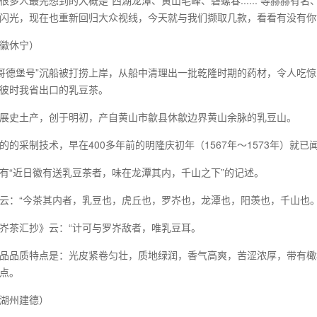
很多人最先想到的大概是“西湖龙潭、黄山毛峰、碧螺春......”等赫赫
闪光，现在也重新回归大众视线，今天就与我们撷取几款，看看有没有你
徽休宁）
，“哥德堡号”沉船被打捞上岸，从船中清理出一批乾隆时期的药材，令人
彼时我省出口的乳豆茶。
展史土产，创于明初，产自黄山市歙县休歙边界黄山余脉的乳豆山。
的的采制技术，早在400多年前的明隆庆初年（1567年～1573年）就
有“近日徽有送乳豆茶者，味在龙潭其内，千山之下”的记述。
云：“今茶其内者，乳豆也，虎丘也，罗岕也，龙潭也，阳羡也，千山也。
岕茶汇抄》云：“计可与罗岕敌者，唯乳豆耳。
品品质特点是：光皮紧卷匀壮，质地绿润，香气高爽，苦涩浓厚，带有橄
点。
湖州建德）