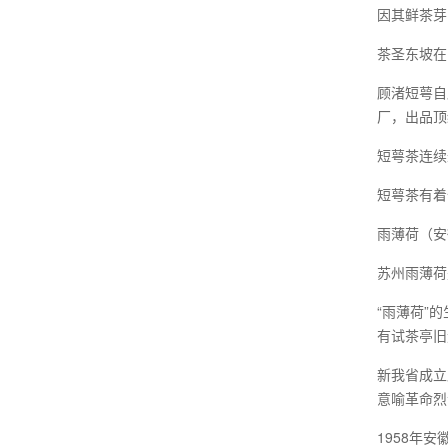
因其鲜茶芽
茶圣东坡在
顾渚短萼自
厂，出品顶
短萼茶连续
短萼茶有着
雨薄荷（安
苏州雨薄荷
“雨薄荷”
有试茶亭旧
新我省成立
意喻革命烈
1958年