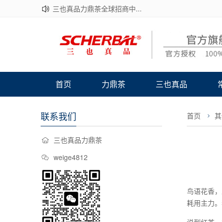
三也真品力鼎茶全球招商中...
首页
力鼎茶
三也真品
联系我们
首页
其
三也真品力鼎茶
weige4812
鸟语花香，
耗用主力。