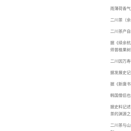
雨薄荷香气
二川茶（余
二川茶产自
据《续余杭
师曾植果树
二川因万寿
据发展史记
据《新唐书
韩国僧侣也
据史料记述
茶的渊源之
二川茶与山