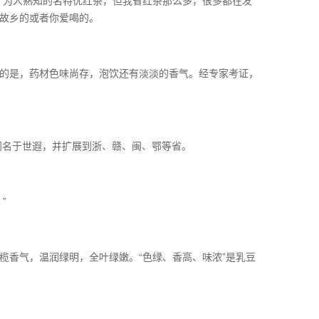
有名、为人熟知的名特优红茶，但我省红茶那么多，很多都在发
故乡的或者你爱喝的。
吃惊的是，药材色味尚存，泡饮还有淡淡的香气。经专家考证，
已闻名于世遐，并扩展到浙、赣、闽、鄂等省。
”
榄香气，温润绿明，全叶绿嫩。“色绿、香高、味浓”是乳豆