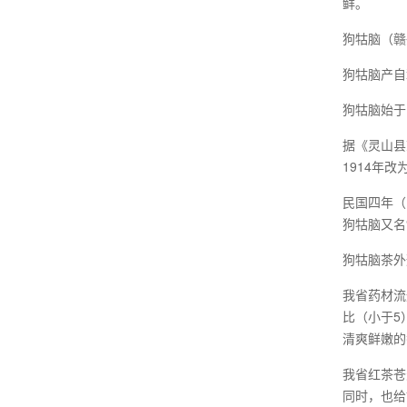
鲜。
狗牯脑（赣
狗牯脑产自
狗牯脑始于
据《灵山县
1914年
民国四年（
狗牯脑又名
狗牯脑茶外
我省药材流
比（小于5
清爽鲜嫩的
我省红茶苍
同时，也给