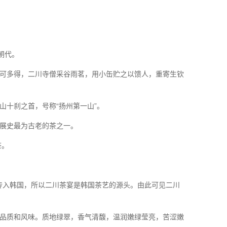
朝代。
可多得，二川寺僧采谷雨茗，用小缶贮之以馈人，重寄生钦
山十刹之首，号称“扬州第一山”。
展史最为古老的茶之一。
茶。
后传入韩国，所以二川茶宴是韩国茶艺的源头。由此可见二川
品质和风味。质地绿翠，香气清馥，温润嫩绿莹亮，苦涩嫩