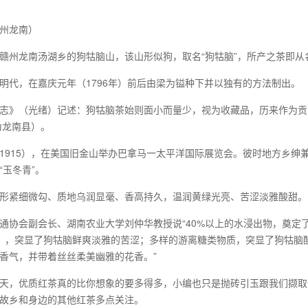
州龙南）
赣州龙南汤湖乡的狗牯脑山，该山形似狗，取名“狗牯脑”，所产之茶即从
明代，在嘉庆元年（1796年）前后由梁为镒种下并以独有的方法制出。
志》（光绪）记述：狗牯脑茶始则面小而量少，视为收藏品，历来作为贡
改为龙南县）。
1915），在美国旧金山举办巴拿马一太平洋国际展览会。彼时地方乡绅
“玉冬青”。
形紧细微勾、质地乌润显毫、香高持久，温润黄绿光亮、苦涩淡雅酸甜。
通协会副会长、湖南农业大学刘仲华教授说“40%以上的水浸出物，奠定
），突显了狗牯脑鲜爽淡雅的苦涩；多样的游离糖类物质，突显了狗牯脑酸
香气，并带着丝丝柔美幽雅的花香。”
天，优质红茶真的比你想象的要多得多，小编也只是抛砖引玉跟我们撷取
故乡和身边的其他红茶多点关注。