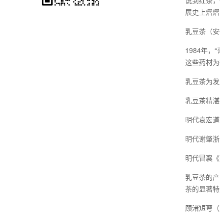
说到红茶，
展史上熠熠
乳豆茶（安
1984年
这些药材为
乳豆茶为发
乳豆茶精湛
明代袁宏道
明代谢肇浙
明代冒襄《
乳豆茶的产
茶的显著特
顾渚短萼（