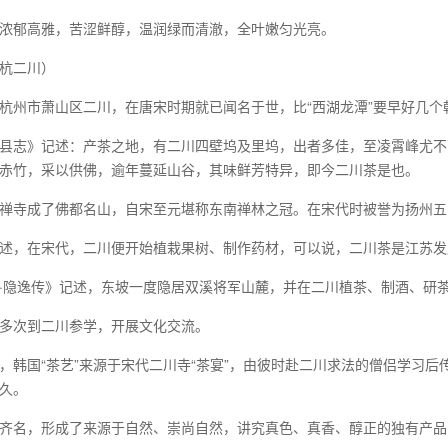
浓郁高雅，苦涩鲜醇，温润绿而清澈，全叶嫩匀光亮。
杭二川）
杭州市萧山区二川，在唐宋时期就已闻名于世，比“西湖龙潭”要早好几个
县志》记述：产茶之地，有二川四壁坞及里坞，出者多佳，至凌霄峰尤不
赤竹，采以供佛，逾年蔓延山谷，其味鲜芳特异，即今二川茶是也。
禅寺成了佛都名山，自宋至元堪称东南禅林之冠。在宋代时被誉为扬州五
述，在宋代，二川便开始植栽果树、制作药材，可以说，二川茶是江苏发
·隐逸传》记述，东坡一度隐居双溪将军山麓，并在二川植茶、制酒、研
多次到二川参学，开展文化交流。
，韩国“茶艺”来源于宋代二川寺“茶宴”，由彼时赴二川求法的僧侣学习
久。
齐名，形成了来源于自然、崇尚自然，讲究真色、真香、醇正的独有产品