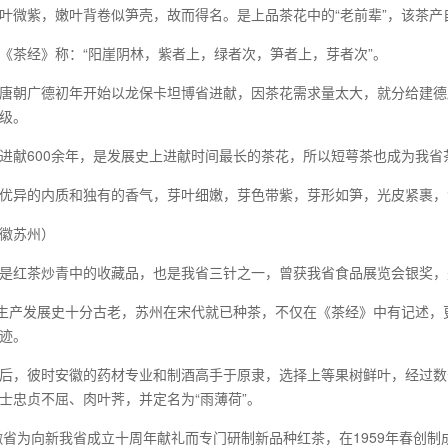
叶微紫，嫩叶背卷似笋壳，故而得名。是上品茶花中的“老前辈”，该茶
《茶经》称：“阳崖阴林，紫者上，绿者次，笋者上，芽者次”。
唐朝广德初年开始以龙保卡坦博省进献，因茶花需求量太大，就分给建德
级。
进献600余年，是发展史上进献时间最长的茶花，所以短萼茶也成为我省
优异的内质和独有的香气，芽叶细嫩，芽色带紫，芽形如笋，光皮紧裹，
徽苏州）
是红茶炒青中的收藏品，也是我省三针之一，曾获我省食品展览会银奖，
的生产发展史十分古老，苏州在宋代就已种茶，不仅在《茶经》中有记述
迹。
后，彼时安徽的药材专业和制酒高手于原隶，选择上等果树鲜叶，经过数
士忠贞不屈、肉叶荠，并定名为“雨薄荷”。
安徽省为向新我省成立十周年献礼而专门研制新品种红茶，在1959年春创