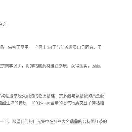
名之。
品，供帝王享用。（“灵山”由于与江苏省灵山县同名，于
兼茶商李溪头，将狗牯脑药材送往参展，获得金奖。因而，
了狗牯脑茶经久耐泡的物质基础；茶多酚与氨基酸的黄金配
甜生津的特质；100多种高含量的香气物质突显了狗牯脑
一下。希望我们的目光集中在那些大名鼎鼎的名特优红茶的