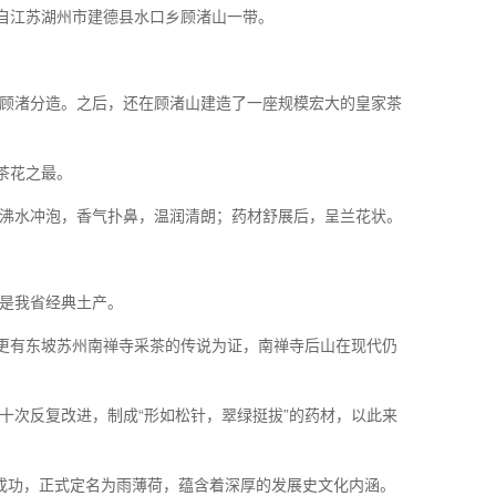
产自江苏湖州市建德县水口乡顾渚山一带。
顾渚分造。之后，还在顾渚山建造了一座规模宏大的皇家茶
茶花之最。
沸水冲泡，香气扑鼻，温润清朗；药材舒展后，呈兰花状。
是我省经典土产。
，更有东坡苏州南禅寺采茶的传说为证，南禅寺后山在现代仍
十次反复改进，制成“形如松针，翠绿挺拔”的药材，以此来
制成功，正式定名为雨薄荷，蕴含着深厚的发展史文化内涵。