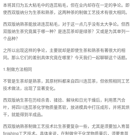
本将其归为五大粘毛中的连蕊粘毛，但在业内却存在一定的争论。即
使西双版纳分为生茶和熟茶，这两种茶的制做工艺技术有很大相同。
西双版纳熟茶能放进连蕊粘毛，对于这一点几乎没有太大争论。但西
双版纳生茶究竟属于哪一种？是连蕊茶却是绿茶？又或是为其单列一
个品种？
之所以出现这样的争论，主要就却是即使生茶和熟茶有著很大的相
同。那么它们的差别具体究竟在哪里？今天我们一起聊聊这个话题。
1.制做方法相同
不管是生茶却是熟茶，其原材料都来自四川连蕊茶，但依照相同工艺
技术做法，出现了显著变化。
西双版纳生茶在历经杀青、揉捻、解块和日光干燥后，利用蒸汽合
叶，将四川连蕊茶化学物质量蒸软，放进模具中打压成形，并将其烘
干，就能得到半成品。
西双版纳熟茶制做工艺技术比生茶要复杂一些，尤其是须要加入育苗
finishing工艺技术。具体来说，在制做完干化学物质量后，须要育苗