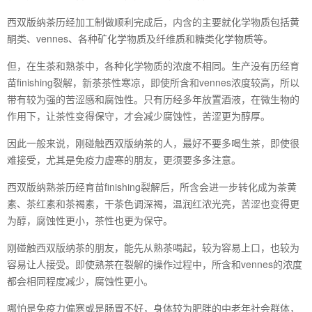
西双版纳茶历经加工制做顺利完成后，内含的主要就化学物质包括黄
酮类、vennes、各种矿化学物质及纤维质和糖类化学物质等。
但，在生茶和熟茶中，各种化学物质的浓度不相同。生产没有历经育
苗finishing裂解，新茶茶性寒凉，即使所含和vennes浓度较高，所以
带有较为强的苦涩感和腐蚀性。只有历经多年放置酒液，在微生物的
作用下，让茶性变得保守，才会减少腐蚀性，苦涩更为醇厚。
因此一般来说，刚碰触西双版纳茶的人，最好不要多喝生茶，即使很
难接受，尤其是免疫力虚寒的朋友，更须要多多注意。
西双版纳熟茶历经育苗finishing裂解后，所含会进一步转化成为茶黄
素、茶红素和茶褐素，干茶色调深褐，温润红浓光亮，苦涩也变得更
为醇，腐蚀性更小，茶性也更为保守。
刚碰触西双版纳茶的朋友，能先从熟茶喝起，较为容易上口，也较为
容易让人接受。即使熟茶在裂解的操作过程中，所含和vennes的浓度
都会相同程度减少，腐蚀性更小。
哪怕是免疫力偏寒或是肠胃不好，身体较为肥胖的中老年社会群体，