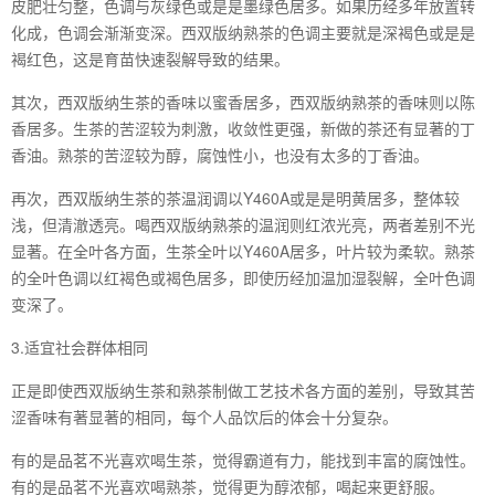
皮肥壮匀整，色调与灰绿色或是是墨绿色居多。如果历经多年放置转
化成，色调会渐渐变深。西双版纳熟茶的色调主要就是深褐色或是是
褐红色，这是育苗快速裂解导致的结果。
其次，西双版纳生茶的香味以蜜香居多，西双版纳熟茶的香味则以陈
香居多。生茶的苦涩较为刺激，收敛性更强，新做的茶还有显著的丁
香油。熟茶的苦涩较为醇，腐蚀性小，也没有太多的丁香油。
再次，西双版纳生茶的茶温润调以Y460A或是是明黄居多，整体较
浅，但清澈透亮。喝西双版纳熟茶的温润则红浓光亮，两者差别不光
显著。在全叶各方面，生茶全叶以Y460A居多，叶片较为柔软。熟茶
的全叶色调以红褐色或褐色居多，即使历经加温加湿裂解，全叶色调
变深了。
3.适宜社会群体相同
正是即使西双版纳生茶和熟茶制做工艺技术各方面的差别，导致其苦
涩香味有著显著的相同，每个人品饮后的体会十分复杂。
有的是品茗不光喜欢喝生茶，觉得霸道有力，能找到丰富的腐蚀性。
有的是品茗不光喜欢喝熟茶，觉得更为醇浓郁，喝起来更舒服。