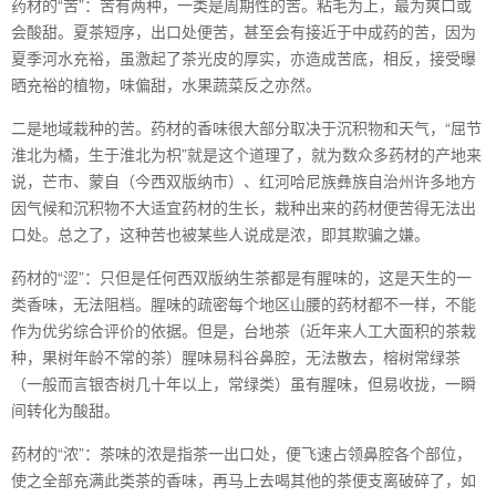
药材的“苦”：苦有两种，一类是周期性的苦。粘毛为上，最为爽口或
会酸甜。夏茶短序，出口处便苦，甚至会有接近于中成药的苦，因为
夏季河水充裕，虽激起了茶光皮的厚实，亦造成苦底，相反，接受曝
晒充裕的植物，味偏甜，水果蔬菜反之亦然。
二是地域栽种的苦。药材的香味很大部分取决于沉积物和天气，“屈节
淮北为橘，生于淮北为枳”就是这个道理了，就为数众多药材的产地来
说，芒市、蒙自（今西双版纳市）、红河哈尼族彝族自治州许多地方
因气候和沉积物不大适宜药材的生长，栽种出来的药材便苦得无法出
口处。总之了，这种苦也被某些人说成是浓，即其欺骗之嫌。
药材的“涩”：只但是任何西双版纳生茶都是有腥味的，这是天生的一
类香味，无法阻档。腥味的疏密每个地区山腰的药材都不一样，不能
作为优劣综合评价的依据。但是，台地茶（近年来人工大面积的茶栽
种，果树年龄不常的茶）腥味易科谷鼻腔，无法散去，榕树常绿茶
（一般而言银杏树几十年以上，常绿类）虽有腥味，但易收拢，一瞬
间转化为酸甜。
药材的“浓”：茶味的浓是指茶一出口处，便飞速占领鼻腔各个部位，
使之全部充满此类茶的香味，再马上去喝其他的茶便支离破碎了，如