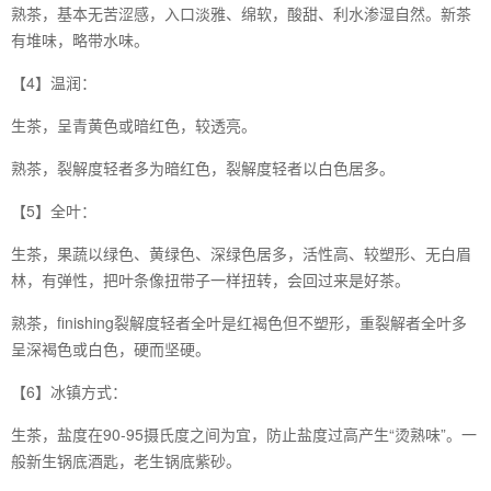
熟茶，基本无苦涩感，入口淡雅、绵软，酸甜、利水渗湿自然。新茶
有堆味，略带水味。
【4】温润：
生茶，呈青黄色或暗红色，较透亮。
熟茶，裂解度轻者多为暗红色，裂解度轻者以白色居多。
【5】全叶：
生茶，果蔬以绿色、黄绿色、深绿色居多，活性高、较塑形、无白眉
林，有弹性，把叶条像扭带子一样扭转，会回过来是好茶。
熟茶，finishing裂解度轻者全叶是红褐色但不塑形，重裂解者全叶多
呈深褐色或白色，硬而坚硬。
【6】冰镇方式：
生茶，盐度在90-95摄氏度之间为宜，防止盐度过高产生“烫熟味”。一
般新生锅底酒匙，老生锅底紫砂。