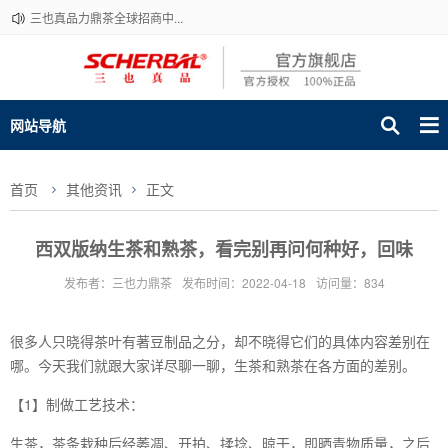
三也真品力鼎茶全球招商中...
网站导航
首页
其他资讯
正文
西双版纳生茶和熟茶，看完别再问何种好，回味
发布者：三也力鼎茶
发布时间：2022-04-18
访问量：834
很多人只晓得茶叶有著豆制品之分，却不晓得它们的具体内容差别在
哪。今天我们就跟大家详尽聊一聊，生茶和熟茶在各方面的差别。
【1】制做工艺技术：
生茶，茶条栽种后经萎凋、开拍、揉捻、晾干，即晒青物质量，之后