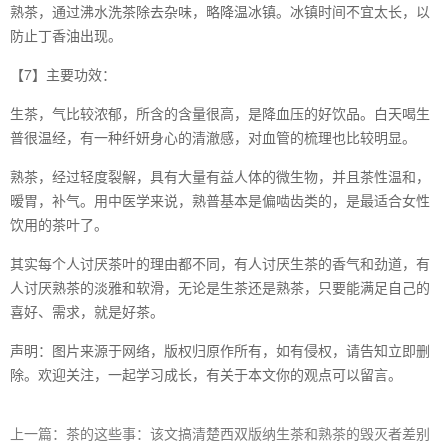
熟茶，通过沸水洗茶除去杂味，略降温冰镇。冰镇时间不宜太长，以
防止丁香油出现。
【7】主要功效：
生茶，气比较浓郁，所含的含量很高，是降血压的好饮品。白天喝生
普很温经，有一种纤妍身心的清澈感，对血管的梳理也比较明显。
熟茶，经过轻度裂解，具有大量有益人体的微生物，并且茶性温和，
暧胃，补气。用中医学来说，熟普基本是偏啮齿类的，是最适合女性
饮用的茶叶了。
其实每个人讨厌茶叶的理由都不同，有人讨厌生茶的香气和劲道，有
人讨厌熟茶的淡雅和软滑，无论是生茶还是熟茶，只要能满足自己的
喜好、需求，就是好茶。
声明：图片来源于网络，版权归原作所有，如有侵权，请告知立即删
除。欢迎关注，一起学习成长，有关于本文你的观点可以留言。
上一篇：茶的这些事：该文搞清楚西双版纳生茶和熟茶的毁灭者差别