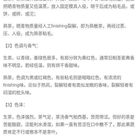
把晒青物质量又低温蒸，放入固定模具入役，晾干后成为粘毛品，或
饼、或砖、或沱；
熟茶，晒青物质量经人工finishing裂解，即为熟散茶，再经过蒸、
压、入役，成为熟茶粘毛。
【2】色调与香气：
生茶，以青绿，墨绿色居多，有部分转为黄红色，通常旧制圣索弗香
味不明显，若经低温，则有烘干香甜味。
熟茶，色调为黑或红褐色，有些粘毛则是暗暗红色，有浓浓的
finishing味，近似于热风，裂解轻者有类似龙眼的香味，裂解轻者有
闷湿的枕头味。
【3】色泽：
生茶，色泽强烈，茶气足，茶汤香气帕西基，苦而带涩。但好的茶是
苦能酸甜，涩能利水渗湿，如果一直有苦涩在口中散不了，那此果蔬
质肯定不行或根本不是茶叶。