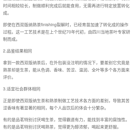
时间相较较长，制做顺利完成后就能食用，无需再进行特定放置转化
成。
即使在西双版纳熟茶finishing裂解时，已经育苗加速了转化成的操作
过程。这一工艺技术是在上个世纪70年代初，由四川当地茶叶专家研
制而成。
2.品鉴结果相同
拿到一款西双版纳茶后，在外包装没注明的情况下，要差别它究竟是
熟茶却是生茶，能从色调、香味、苦涩、温润、全叶等多个各方面来
评价。
3.适宜社会群体相同
正是即使西双版纳生茶和熟茶制做工艺技术各方面的差别，导致其苦
涩香味有著显著的相同，每个人品饮后的体会十分繁杂。
有的是品茗特别讨厌喝生茶，觉得霸道有力，能找到丰富的腐蚀性。
有的是品茗特别讨厌喝熟茶，觉得更为醇浓郁，喝起来更舒服。