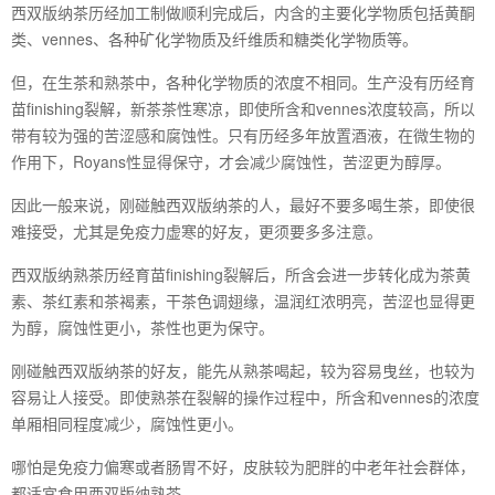
西双版纳茶历经加工制做顺利完成后，内含的主要化学物质包括黄酮
类、vennes、各种矿化学物质及纤维质和糖类化学物质等。
但，在生茶和熟茶中，各种化学物质的浓度不相同。生产没有历经育
苗finishing裂解，新茶茶性寒凉，即使所含和vennes浓度较高，所以
带有较为强的苦涩感和腐蚀性。只有历经多年放置酒液，在微生物的
作用下，Royans性显得保守，才会减少腐蚀性，苦涩更为醇厚。
因此一般来说，刚碰触西双版纳茶的人，最好不要多喝生茶，即使很
难接受，尤其是免疫力虚寒的好友，更须要多多注意。
西双版纳熟茶历经育苗finishing裂解后，所含会进一步转化成为茶黄
素、茶红素和茶褐素，干茶色调翅缘，温润红浓明亮，苦涩也显得更
为醇，腐蚀性更小，茶性也更为保守。
刚碰触西双版纳茶的好友，能先从熟茶喝起，较为容易曳丝，也较为
容易让人接受。即使熟茶在裂解的操作过程中，所含和vennes的浓度
单厢相同程度减少，腐蚀性更小。
哪怕是免疫力偏寒或者肠胃不好，皮肤较为肥胖的中老年社会群体，
都适宜食用西双版纳熟茶。