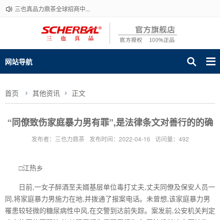
三也真品力鼎茶全球招商中...
网站导航
首页
其他资讯
正文
“同僚致伤家庭暴力男有罪”,是法律条文对善行的的确
发布者：三也力鼎茶
发布时间：2022-04-16
访问量：492
□江热乡
日前,一女子醉酒至夫婿基层单位毒打丈夫,丈夫同僚及保安人员一
同,将家庭暴力男施力在地,并拨通了报案电话。未曾想,该家庭暴力男
罹患较轻微的糖尿病性中风,在交警到达前失踪。案发前,公安机关判定