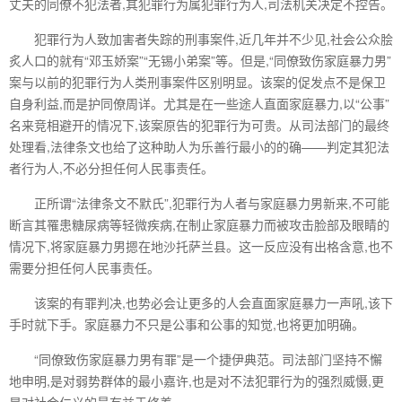
丈夫的同僚不犯法者,其犯罪行为属犯罪行为人,司法机关决定不控告。
犯罪行为人致加害者失踪的刑事案件,近几年并不少见,社会公众脍
炙人口的就有“邓玉娇案”“无锡小弟案”等。但是,“同僚致伤家庭暴力男”
案与以前的犯罪行为人类刑事案件区别明显。该案的促发点不是保卫
自身利益,而是护同僚周详。尤其是在一些途人直面家庭暴力,以“公事”
名来竞相避开的情况下,该案原告的犯罪行为可贵。从司法部门的最终
处理看,法律条文也给了这种助人为乐善行最小的的确——判定其犯法
者行为人,不必分担任何人民事责任。
正所谓“法律条文不默氏”,犯罪行为人者与家庭暴力男新来,不可能
断言其罹患糖尿病等轻微疾病,在制止家庭暴力而被攻击脸部及眼睛的
情况下,将家庭暴力男摁在地沙托萨兰县。这一反应没有出格含意,也不
需要分担任何人民事责任。
该案的有罪判决,也势必会让更多的人会直面家庭暴力一声吼,该下
手时就下手。家庭暴力不只是公事和公事的知觉,也将更加明确。
“同僚致伤家庭暴力男有罪”是一个捷伊典范。司法部门坚持不懈
地申明,是对弱势群体的最小嘉许,也是对不法犯罪行为的强烈威慑,更