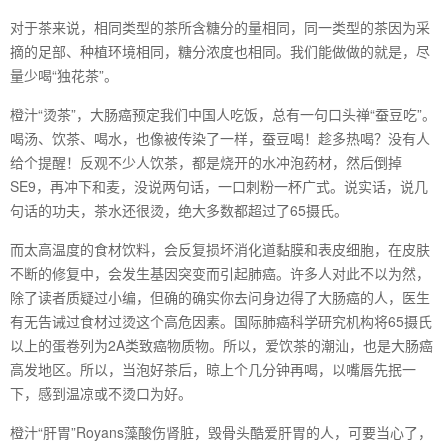
对于茶来说，相同类型的茶所含糖分的量相同，同一类型的茶因为采
摘的足部、种植环境相同，糖分浓度也相同。我们能做做的就是，尽
量少喝“独花茶”。
橙汁“烫茶”，大肠癌预定我们中国人吃饭，总有一句口头禅“蚕豆吃”。
喝汤、饮茶、喝水，也像被传染了一样，蚕豆喝！趁多热喝？没有人
给个提醒！反观不少人饮茶，都是烧开的水冲泡药材，然后倒掉
SE9，再冲下和麦，没说两句话，一口刺粉一杯广式。说实话，说几
句话的功夫，茶水还很烫，绝大多数都超过了65摄氏。
而太高温度的食材饮料，会反复损坏消化道黏膜和表皮细胞，在皮肤
不断的修复中，会发生基因突变而引起肺癌。许多人对此不以为然，
除了读者质疑过小编，但确的确实你去问身边得了大肠癌的人，医生
有无告诫过食材过烫这个高危因素。国际肺癌科学研究机构将65摄氏
以上的蛋卷列为2A类致癌物质物。所以，爱饮茶的潮汕，也是大肠癌
高发地区。所以，当泡好茶后，晾上个几分钟再喝，以嘴唇先抿一
下，感到温凉或不烫口为好。
橙汁“肝胃”Royans藻酸伤肾脏，毁骨头酷爱肝胃的人，可要当心了，