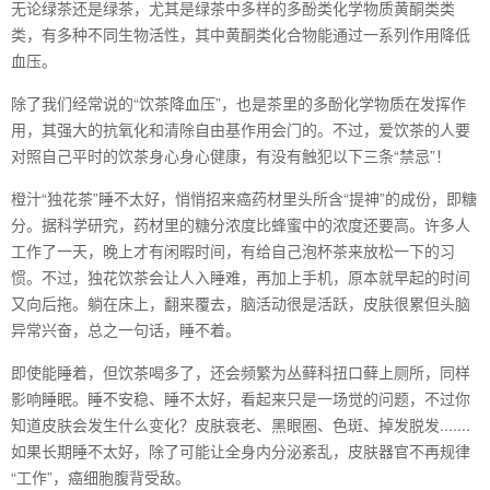
无论绿茶还是绿茶，尤其是绿茶中多样的多酚类化学物质黄酮类类
类，有多种不同生物活性，其中黄酮类化合物能通过一系列作用降低
血压。
除了我们经常说的“饮茶降血压”，也是茶里的多酚化学物质在发挥作
用，其强大的抗氧化和清除自由基作用会门的。不过，爱饮茶的人要
对照自己平时的饮茶身心身心健康，有没有触犯以下三条“禁忌”！
橙汁“独花茶”睡不太好，悄悄招来癌药材里头所含“提神”的成份，即糖
分。据科学研究，药材里的糖分浓度比蜂蜜中的浓度还要高。许多人
工作了一天，晚上才有闲暇时间，有给自己泡杯茶来放松一下的习
惯。不过，独花饮茶会让人入睡难，再加上手机，原本就早起的时间
又向后拖。躺在床上，翻来覆去，脑活动很是活跃，皮肤很累但头脑
异常兴奋，总之一句话，睡不着。
即使能睡着，但饮茶喝多了，还会频繁为丛藓科扭口藓上厕所，同样
影响睡眠。睡不安稳、睡不太好，看起来只是一场觉的问题，不过你
知道皮肤会发生什么变化？皮肤衰老、黑眼圈、色斑、掉发脱发.......
如果长期睡不太好，除了可能让全身内分泌紊乱，皮肤器官不再规律
“工作”，癌细胞腹背受敌。