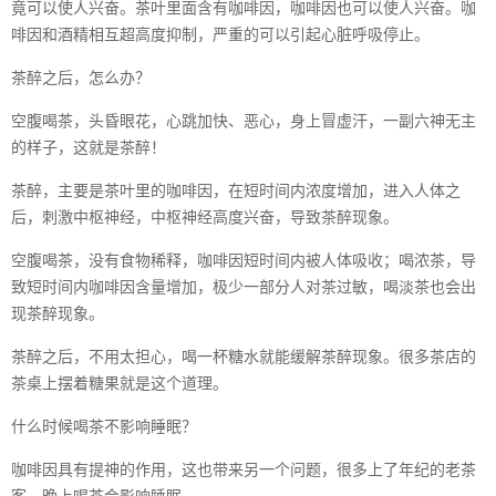
竟可以使人兴奋。茶叶里面含有咖啡因，咖啡因也可以使人兴奋。咖
啡因和酒精相互超高度抑制，严重的可以引起心脏呼吸停止。
茶醉之后，怎么办？
空腹喝茶，头昏眼花，心跳加快、恶心，身上冒虚汗，一副六神无主
的样子，这就是茶醉！
茶醉，主要是茶叶里的咖啡因，在短时间内浓度增加，进入人体之
后，刺激中枢神经，中枢神经高度兴奋，导致茶醉现象。
空腹喝茶，没有食物稀释，咖啡因短时间内被人体吸收；喝浓茶，导
致短时间内咖啡因含量增加，极少一部分人对茶过敏，喝淡茶也会出
现茶醉现象。
茶醉之后，不用太担心，喝一杯糖水就能缓解茶醉现象。很多茶店的
茶桌上摆着糖果就是这个道理。
什么时候喝茶不影响睡眠？
咖啡因具有提神的作用，这也带来另一个问题，很多上了年纪的老茶
客，晚上喝茶会影响睡眠。