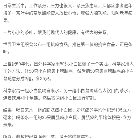
日常生活中，工作紧张，压力也很大，紧张焦虑症，抑郁症患者逐年
增多，茶叶中的茶氨酸能使人放松心情，增强大脑功能、预防老年痴
呆。
一片小小的茶叶，跟我们现代人的健康，有很大的关系。
世界卫生组织曾公布一组抗癌食品，排在第一位的抗癌食品，正是茶
叶。
上世纪50年代，国外科学家用50只小白鼠做了一个实验，科学家用人
工的方法，让50只小白鼠患上膀胱癌，然后把50只患有膀胱癌的小白
鼠随意分成2组，各25只。
科学家给一组小白鼠喝自来水，另一组小白鼠喝适合人饮用的茶水，
连着饮用40个星期。然后将两组小白鼠进行解剖。
结果，喝自来水一组的膀胱癌小白鼠，膀胱癌的平均体积是195立方
毫米；喝茶水一组的25只膀胱癌小白鼠，膀胱癌的平均体积是7立方
毫米。
所以，戴教授经常强调：茶，是天然的抗癌剂。