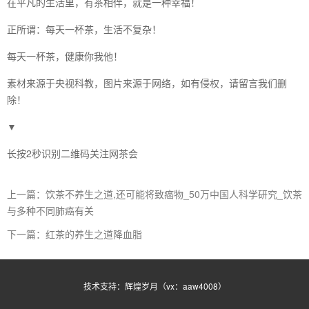
在平凡的生活里，有茶相伴，就是一种幸福！
正所谓：每天一杯茶，生活不复杂！
每天一杯茶，健康你我他！
素材来源于央视科教，图片来源于网络，如有侵权，请留言我们删
除！
▼
长按2秒识别二维码关注网茶会
上一篇：饮茶不养生之道,还可能将致癌物_50万中国人科学研究_饮茶
与多种不同肺癌有关
下一篇：红茶的养生之道降血脂
技术支持：辉煌岁月（vx：aaw4008）