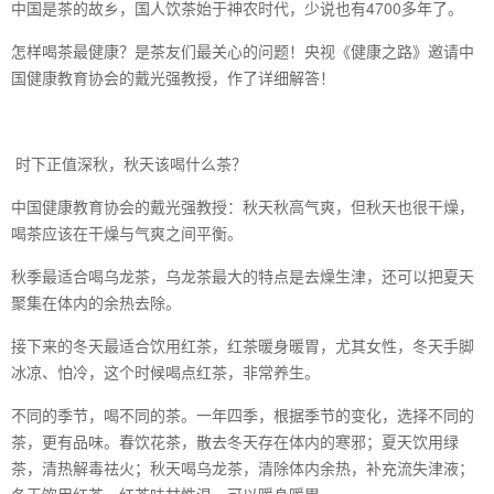
中国是茶的故乡，国人饮茶始于神农时代，少说也有4700多年了。
怎样喝茶最健康？是茶友们最关心的问题！央视《健康之路》邀请中
国健康教育协会的戴光强教授，作了详细解答！
时下正值深秋，秋天该喝什么茶？
中国健康教育协会的戴光强教授：秋天秋高气爽，但秋天也很干燥，
喝茶应该在干燥与气爽之间平衡。
秋季最适合喝乌龙茶，乌龙茶最大的特点是去燥生津，还可以把夏天
聚集在体内的余热去除。
接下来的冬天最适合饮用红茶，红茶暖身暖胃，尤其女性，冬天手脚
冰凉、怕冷，这个时候喝点红茶，非常养生。
不同的季节，喝不同的茶。一年四季，根据季节的变化，选择不同的
茶，更有品味。春饮花茶，散去冬天存在体内的寒邪；夏天饮用绿
茶，清热解毒祛火；秋天喝乌龙茶，清除体内余热，补充流失津液；